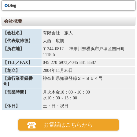
Blog
旅行契約内容・代金の変更
（８）①当社は天災地変、戦乱、暴動、運送・宿泊機関等のサービス提供
の中止、官公署の命令、当初の運行計画によらない運送サービスの提供そ
会社概要
の他の当社の関与できない事由が生じた場合、契約内容を変更することが
あります。またその変更に伴い旅行代金を変更することがあります。著し
【会社名】
有限会社 旅人
い経済情勢の変動により通常予想される程度を大幅に超えて利用する運送
機関の運賃・料金の改定があった場合は、旅行代金を変更することがあり
【代表取締役】
大西 広朗
ます。増額の場合は旅行開始日の前日から起算してさかのぼって１５日目
にあたる日より前にお知らせします。
【所在地】
〒244-0817 神奈川県横浜市戸塚区吉田町
②複数人数で宿泊施設等を利用する場合、申し込んだお客様の一方が契約
1118-5
を解除したために旅行代金を増額する場合、契約を解除したお客様から取
【TEL／FAX】
045-270-6973
／045-881-8587
消料を申し受けるほか、参加されるお客様から追加代金を申し受けます。
③減額する場合は運賃・料金の減少額だけ旅行代金を減額します。なお、
【創立】
2004年11月26日
払戻すべき金額が生じる場合は、契約書面に記載した旅行終了日の翌日か
ら起算して30日以内に払戻しいたします。
【旅行業登録番
神奈川県知事登録２－８５４号
号】
お客様による旅行契約の解除
【営業時間】
月火木金10：00～16：00
（８）お客様は、下記の取消料を支払って旅行契約を解除することができ
水10：00～13：00
ます。
【休日】
土・日・祝日
取消しについて
お電話はこちらから
①取消料の対象となる旅行代金とは表記の旅行代金に追加代金を加え
た合計額です。
（９）お客さまは、次に掲げる場合においては、旅行開始前に取消料