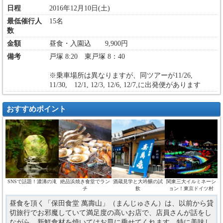
日程
2016年12月10日(土)
最低催行人
15名
数
金額
昼食・入園込 9,900円
備考
戸塚 8:20 東戸塚 8：40
※乗車場所は異なりますが、同ツアーが11/26,
11/30, 12/1, 12/3, 12/6, 12/7,に出発便があります
おすすめポイント
SNSで話題！濃溝の滝
絶品浜焼き食堂でラン
酒蔵見学と大吟醸の試
関東三大イルミネーシ
チ
飲
ョン！東京ドイツ村
昼食を頂く「保田食堂 萬壽山」（まんじゅさん）は、以前から貸
切旅行でお邪魔していて満足度の高いお店で、店員さんが話をし
ながら、新鮮食材を焼いてはお皿に乗せてくれます。特に美味し