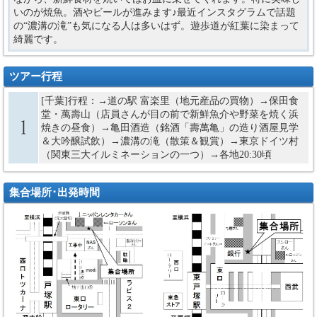
いのが焼魚。酒やビールが進みます♪最近インスタグラムで話題
の“濃溝の滝”も気になる人は多いはず。遊歩道が紅葉に染まって
綺麗です。
ツアー行程
[千葉]行程：→道の駅 富楽里（地元産品の買物）→保田食
堂・萬壽山（店員さんが目の前で新鮮魚介や野菜を焼く浜
焼きの昼食）→亀田酒造（銘酒「壽萬亀」の造り酒屋見学
＆大吟醸試飲）→濃溝の滝（散策＆観賞）→東京ドイツ村
（関東三大イルミネーションの一つ）→各地20:30頃
集合場所･出発時間