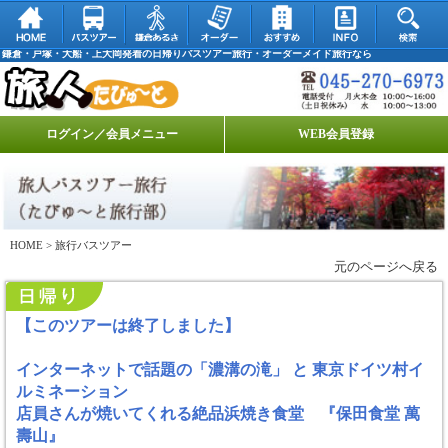
鎌倉・戸塚・大船・上大岡発着の日帰りバスツアー旅行・オーダーメイド旅行なら
ログイン／会員メニュー
WEB会員登録
HOME
> 旅行バスツアー
元のページへ戻る
【このツアーは終了しました】
インターネットで話題の「濃溝の滝」 と 東京ドイツ村イ
ルミネーション
店員さんが焼いてくれる絶品浜焼き食堂 『保田食堂 萬
壽山』