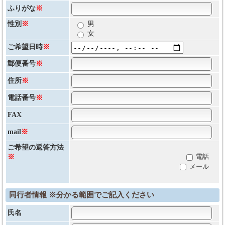
ふりがな
※
性別
※
男
女
ご希望日時
※
郵便番号
※
住所
※
電話番号
※
FAX
mail
※
ご希望の返答方法
電話
※
メール
同行者情報 ※分かる範囲でご記入ください
氏名