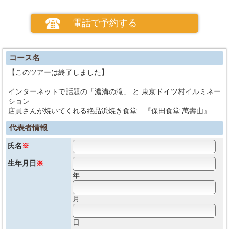
電話で予約する
コース名
【このツアーは終了しました】
インターネットで話題の「濃溝の滝」 と 東京ドイツ村イルミネー
ション
店員さんが焼いてくれる絶品浜焼き食堂 『保田食堂 萬壽山』
代表者情報
氏名
※
生年月日
※
年
月
日