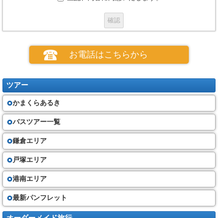
お申し込み
(１)お申し込みの場合、当社所定の申込書の提出と申込金のお支払いが必要
です。
(２)電話、郵便、ファクシミリその他の通信手段による募集型企画旅行契約
お電話はこちらから
の予約を受け付けます。この場合、予約の時点では契約は成立しておら
ず、旅行者は、当社が予約の承諾の旨を通知した後、当社が定める期間内
に、当社に申込書と申込金を提出又は会員番号等個人の特定できる情報を
通知しなければなりません。
ツアー
(３) 当社は、お客さまが次の①から⑤のいずれかに該当したときは、お申
込みをお断りすることがあります。
かまくらあるき
①他の旅行者に迷惑を及ぼし、又は団体旅行の円滑な実施を妨げるおそ
れがあると当社が判断するとき。
②お客さまが暴力団員、暴力団準構成員、暴力団関係者、暴力団関係企業
バスツアー一覧
又は総会屋その他の反社会的勢力であると認められるとき。
③お客さまが当社に対して暴力的な要求行為、不当な要求行為、取引に関
鎌倉エリア
して脅迫的な言動若しくは暴力を用いる行為又はこれらに準ずる行為を行
ったとき。
④お客さまが風説を流布し、偽計を用い若しくは威力を用いて当社の信用
戸塚エリア
を毀損し若しくは当社の業務を妨害する行為又はこれらに準ずる行為を行
ったとき。
港南エリア
⑤その他当社の業務上の都合で、お申込みをお断りすることがあります。
最新パンフレット
旅行代金
（４）旅行開始日までの契約書面に記載する期日までに、当社に対し、契