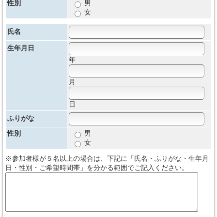
性別
男
女
氏名
生年月日
年
月
日
ふりがな
性別
男
女
※参加者様が５名以上の場合は、下記に「氏名・ふりがな・生年月
日・性別・ご希望時間帯」を分かる範囲でご記入ください。