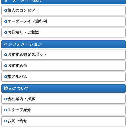
オーダーメイド旅行
約書面に記載する金額の旅行代金を支払って頂きます。（最終書面の作成
時期時点で運賃・料金を基準と致します）
旅人のコンセプト
（５）旅行代金に含まれるもの
①旅行日程に明示した運送機関の運賃・料金(普通席)
②旅行日程に明示した宿泊の代金及び税・サービス料、食事の代金及びー
オーダーメイド旅行例
税・サービス料、観光の代金(入場料金・ガイド料金)
③添乗サービス代金
お見積り・ご相談
その他は旅行代金に含まれません。
契約の成立と契約書面・確定書面の交付
インフォメーション
（６）旅行契約は、当社が契約の締結を承諾し、旅行代金を受領した時に
おすすめ観光スポット
成立するものとします。
①当社は、旅行契約が成立した場合は速やかに、旅行日程、旅行サービス
の内容、旅行代金その他の旅行条件及び当社の責任に関する事項を記載し
おすすめ宿
た書面（以下「契約書面」という）を お客さまにお渡します。
②契約書面で、確定された旅行日程又は運送若しくは宿泊機関の名称が記
旅アルバム
載できない場合には、これらの確定状況を記載した書面（最終日程表）
（以下「確定書面」という）を旅行開始日の前日までに交付いたします。
但し、旅行開始日の前日から起算してさかのぼって７日前に当る日以降に
旅人について
旅行契約の申込みがなされた場合は、旅行開始日当日に確定書面を交付す
る場合があります。また、交付期日前であってもお問い合わせいただけれ
会社案内・挨拶
ば当社は手配状況についてご説明いたします。
スタッフ紹介
お客様の交替
（７）お客さまは、当社の承諾を得て、契約上の地位を第三者に譲り渡す
お問い合せ
ことができます。場合によっては、所定の手数料を頂く事がございます。