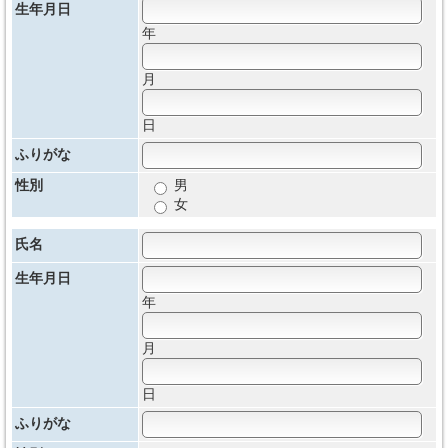
生年月日
年
月
日
ふりがな
性別
男
女
氏名
生年月日
年
月
日
ふりがな