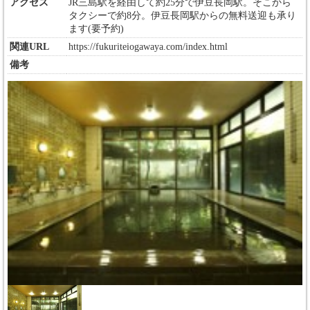
アクセス
JR三島駅を経由して約25分で伊豆長岡駅。そこから
タクシーで約8分。伊豆長岡駅からの無料送迎も承り
ます(要予約)
関連URL
https://fukuriteiogawaya.com/index.html
備考