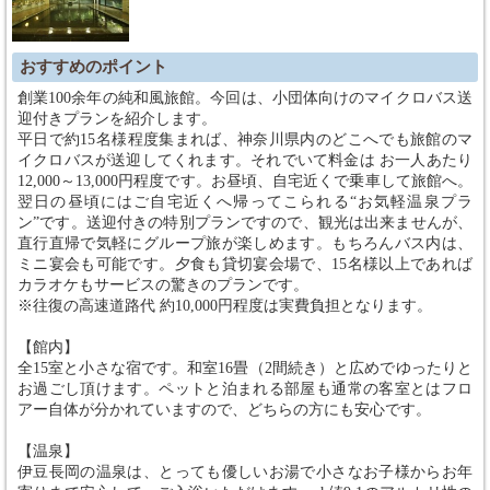
おすすめのポイント
創業100余年の純和風旅館。今回は、小団体向けのマイクロバス送
迎付きプランを紹介します。
平日で約15名様程度集まれば、神奈川県内のどこへでも旅館のマ
イクロバスが送迎してくれます。それでいて料金は お一人あたり
12,000～13,000円程度です。お昼頃、自宅近くで乗車して旅館へ。
翌日の昼頃にはご自宅近くへ帰ってこられる“お気軽温泉プラ
ン”です。送迎付きの特別プランですので、観光は出来ませんが、
直行直帰で気軽にグループ旅が楽しめます。もちろんバス内は、
ミニ宴会も可能です。夕食も貸切宴会場で、15名様以上であれば
カラオケもサービスの驚きのプランです。
※往復の高速道路代 約10,000円程度は実費負担となります。
【館内】
全15室と小さな宿です。和室16畳（2間続き）と広めでゆったりと
お過ごし頂けます。ペットと泊まれる部屋も通常の客室とはフロ
アー自体が分かれていますので、どちらの方にも安心です。
【温泉】
伊豆長岡の温泉は、とっても優しいお湯で小さなお子様からお年