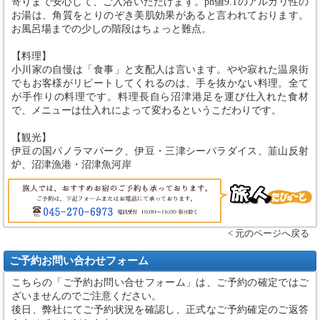
寄りまで安心して、ご入浴いただけます。ph値9.1のアルカリ性の
お湯は、角質をとりのぞき美肌効果があると言われております。
お風呂場までの少しの階段はちょっと難点。
【料理】
小川家の自慢は「食事」と支配人は言います。やや寂れた温泉街
でもお客様がリピートしてくれるのは、手を抜かない料理。全て
が手作りの料理です。料理長自ら沼津港足を運び仕入れた食材
で、メニューは仕入れによって変わるというこだわりです。
【観光】
伊豆の国パノラマパーク、伊豆・三津シーパラダイス、韮山反射
炉、沼津漁港・沼津魚河岸
< 元のページへ戻る
ご予約お問い合わせフォーム
こちらの「ご予約お問い合せフォーム」は、ご予約の確定ではご
ざいませんのでご注意ください。
後日、弊社にてご予約状況を確認し、正式なご予約確定のご返答