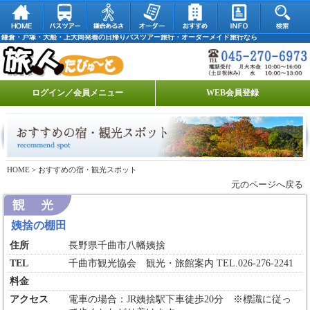
鎌倉・戸塚・大船・上大岡発着の日帰りバスツアー旅行・オーダーメイド旅行なら
ログイン／会員メニュー
WEB会員登録
HOME
> おすすめの宿・観光スポット
元のページへ戻る
姨捨の棚田
住所
長野県千曲市八幡姨捨
TEL
千曲市観光協会 観光・旅館案内 TEL.026-276-2241
料金
アクセス
電車の場合：JR姨捨駅下車徒歩20分 ※標識に従っ