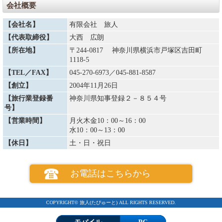
会社概要
【会社名】
有限会社 旅人
【代表取締役】
大西 広朗
【所在地】
〒244-0817 神奈川県横浜市戸塚区吉田町
1118-5
【TEL／FAX】
045-270-6973
／045-881-8587
【創立】
2004年11月26日
【旅行業登録番
神奈川県知事登録２－８５４号
号】
【営業時間】
月火木金10：00～16：00
水10：00～13：00
【休日】
土・日・祝日
お電話はこちらから
COPYRIGHT© 旅人(たびゅーと) ALL RIGHTS RESERVED.
モバイル
PC