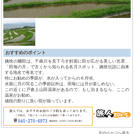
おすすめのポイント
姨捨の棚田は、千曲川を見下ろす斜面に田が広がる美しい光景、
「田毎の月」で古くから知られる名月スポット、姨捨伝説に由来
する地名で有名です。
特にお勧めの季節が、水が入ってからの６月頃。
水面に月の写るこの季節以外は、田毎には月が楽しめない。
この近くに戸倉上山田温泉があるので、もし泊まるなら、ここの
温泉がお勧め。
値段の割りに良い宿が揃っています。
元のページへ戻る