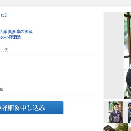
した】
5弾 奥多摩の酒蔵
梅の小澤酒造
00円
50