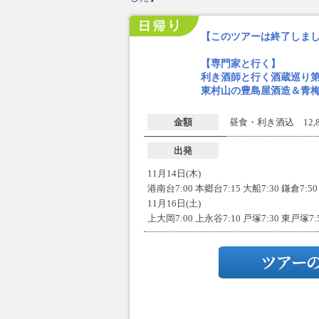
【このツアーは終了しま
【専門家と行く】
利き酒師と行く酒蔵巡り第
東村山の豊島屋酒造＆青
金額
昼食・利き酒込 12,8
出発
11月14日(木)
港南台7:00 本郷台7:15 大船7:30 鎌倉7:50
11月16日(土)
上大岡7:00 上永谷7:10 戸塚7:30 東戸塚7: