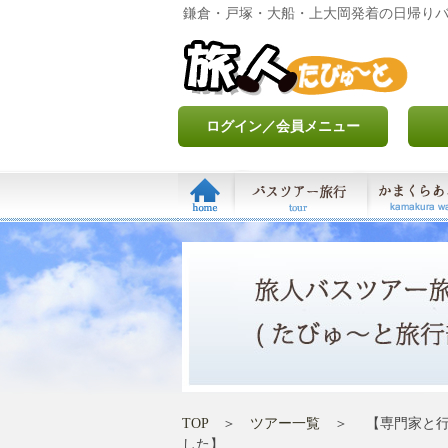
鎌倉・戸塚・大船・上大岡発着の日帰り
ログイン／会員メニュー
TOP
＞
ツアー一覧
＞ 【専門家と行く
した】