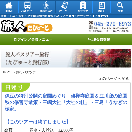
鎌倉・戸塚・大船・上大岡発着の日帰りバスツアー旅行・オーダーメイド旅行なら
ログイン／会員メニュー
WEB会員登録
HOME
> 旅行バスツアー
元のページへ戻る
伊豆の特別公開の庭園めぐり 修禅寺庭園＆江川邸の庭園
秋の修善寺散策・三嶋大社「大社の杜」・三島「うなぎの
桜家」
【このツアーは終了しました】
金額
昼食・入館込 12,800円