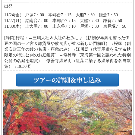
出発
11/24(金） 戸塚7：00 本郷台7：15 大船7：30 鎌倉7：50
11/27(月） 港南台7：00 本郷台7：15 大船7：30 鎌倉7：50
11/30(木） 上大岡7：00 上永谷7：10 戸塚7：30 東戸塚7：50
[静岡]行程：→三嶋大社＆大社の杜みしま（頼朝が再興を誓った伊
豆の国の一ノ宮＆雑貨屋や飲食店が並ぶ新しい門前町）→桜家（創
業安政三年の鰻の名店・座敷のみ）→江川邸（代官屋敷を見学＆秋
限定の特別公開のお庭鑑賞）→修禅寺（東海第一園と謳われた特別
公開の名庭を鑑賞）…修善寺温泉街（紅葉に染まる温泉街を各自散
策）→19:30頃