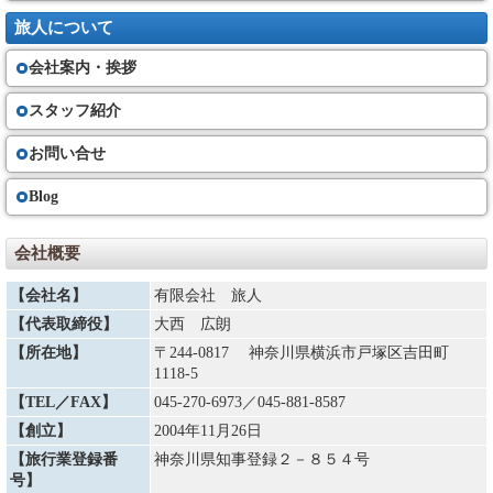
旅人について
会社案内・挨拶
スタッフ紹介
お問い合せ
Blog
会社概要
【会社名】
有限会社 旅人
【代表取締役】
大西 広朗
【所在地】
〒244-0817 神奈川県横浜市戸塚区吉田町
1118-5
【TEL／FAX】
045-270-6973
／045-881-8587
【創立】
2004年11月26日
【旅行業登録番
神奈川県知事登録２－８５４号
号】