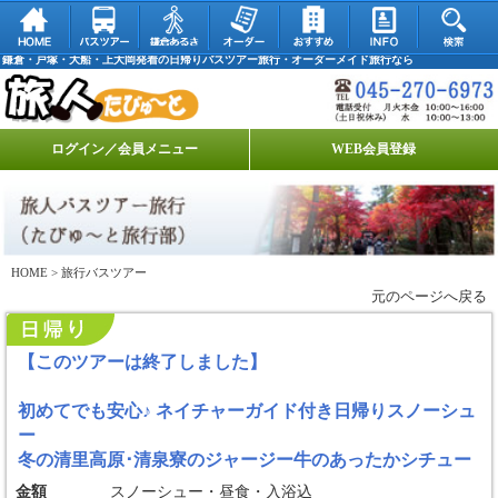
鎌倉・戸塚・大船・上大岡発着の日帰りバスツアー旅行・オーダーメイド旅行なら
ログイン／会員メニュー
WEB会員登録
HOME
> 旅行バスツアー
元のページへ戻る
【このツアーは終了しました】
初めてでも安心♪ ネイチャーガイド付き日帰りスノーシュ
ー
冬の清里高原･清泉寮のジャージー牛のあったかシチュー
金額
スノーシュー・昼食・入浴込