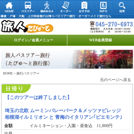
鎌倉・戸塚・大船・上大岡発着の日帰りバスツアー旅行・オーダーメイド旅行なら
ログイン／会員メニュー
WEB会員登録
HOME
> 旅行バスツアー
元のページへ戻る
【このツアーは終了しました】
埼玉の北欧 ムーミンバレーパーク＆メッツァビレッジ
相模湖イルミリオン と 青梅のイタリアン｢ピエモンテ｣
金額
イルミネーション・入園・昼食込 11,800円
出発