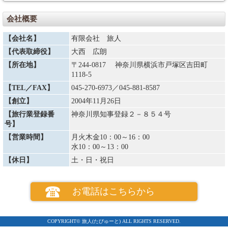
（８）①当社は天災地変、戦乱、暴動、運送・宿泊機関等のサービス提供
の中止、官公署の命令、当初の運行計画によらない運送サービスの提供そ
会社概要
の他の当社の関与できない事由が生じた場合、契約内容を変更することが
あります。またその変更に伴い旅行代金を変更することがあります。著し
【会社名】
有限会社 旅人
い経済情勢の変動により通常予想される程度を大幅に超えて利用する運送
機関の運賃・料金の改定があった場合は、旅行代金を変更することがあり
【代表取締役】
大西 広朗
ます。増額の場合は旅行開始日の前日から起算してさかのぼって１５日目
にあたる日より前にお知らせします。
【所在地】
〒244-0817 神奈川県横浜市戸塚区吉田町
②複数人数で宿泊施設等を利用する場合、申し込んだお客様の一方が契約
1118-5
を解除したために旅行代金を増額する場合、契約を解除したお客様から取
【TEL／FAX】
045-270-6973
／045-881-8587
消料を申し受けるほか、参加されるお客様から追加代金を申し受けます。
③減額する場合は運賃・料金の減少額だけ旅行代金を減額します。なお、
【創立】
2004年11月26日
払戻すべき金額が生じる場合は、契約書面に記載した旅行終了日の翌日か
ら起算して30日以内に払戻しいたします。
【旅行業登録番
神奈川県知事登録２－８５４号
号】
お客様による旅行契約の解除
【営業時間】
月火木金10：00～16：00
（８）お客様は、下記の取消料を支払って旅行契約を解除することができ
水10：00～13：00
ます。
【休日】
土・日・祝日
取消しについて
お電話はこちらから
①取消料の対象となる旅行代金とは表記の旅行代金に追加代金を加え
た合計額です。
（９）お客さまは、次に掲げる場合においては、旅行開始前に取消料
を支払うことなく旅行契約を解除することができます。
COPYRIGHT© 旅人(たびゅーと) ALL RIGHTS RESERVED.
① 契約内容に下記「旅程保証」の変更補償金の支払い対象に該当する