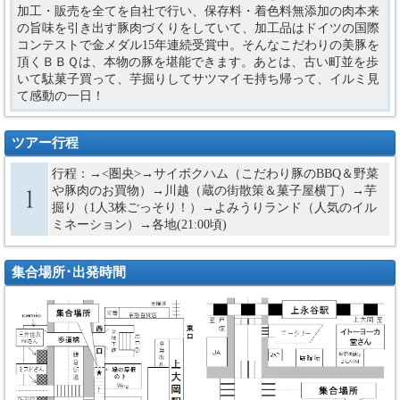
加工・販売を全てを自社で行い、保存料・着色料無添加の肉本来
の旨味を引き出す豚肉づくりをしていて、加工品はドイツの国際
コンテストで金メダル15年連続受賞中。そんなこだわりの美豚を
頂くＢＢＱは、本物の豚を堪能できます。あとは、古い町並を歩
いて駄菓子買って、芋掘りしてサツマイモ持ち帰って、イルミ見
て感動の一日！
ツアー行程
行程：→<圏央>→サイボクハム（こだわり豚のBBQ＆野菜
や豚肉のお買物）→川越（蔵の街散策＆菓子屋横丁）→芋
掘り（1人3株ごっそり！）→よみうりランド（人気のイル
ミネーション）→各地(21:00頃)
集合場所･出発時間