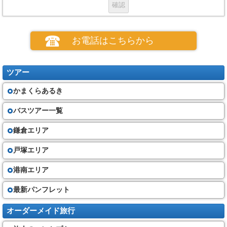
お申し込み
(１)お申し込みの場合、当社所定の申込書の提出と申込金のお支払いが必要
です。
(２)電話、郵便、ファクシミリその他の通信手段による募集型企画旅行契約
お電話はこちらから
の予約を受け付けます。この場合、予約の時点では契約は成立しておら
ず、旅行者は、当社が予約の承諾の旨を通知した後、当社が定める期間内
に、当社に申込書と申込金を提出又は会員番号等個人の特定できる情報を
通知しなければなりません。
ツアー
(３) 当社は、お客さまが次の①から⑤のいずれかに該当したときは、お申
込みをお断りすることがあります。
かまくらあるき
①他の旅行者に迷惑を及ぼし、又は団体旅行の円滑な実施を妨げるおそ
れがあると当社が判断するとき。
②お客さまが暴力団員、暴力団準構成員、暴力団関係者、暴力団関係企業
バスツアー一覧
又は総会屋その他の反社会的勢力であると認められるとき。
③お客さまが当社に対して暴力的な要求行為、不当な要求行為、取引に関
鎌倉エリア
して脅迫的な言動若しくは暴力を用いる行為又はこれらに準ずる行為を行
ったとき。
④お客さまが風説を流布し、偽計を用い若しくは威力を用いて当社の信用
戸塚エリア
を毀損し若しくは当社の業務を妨害する行為又はこれらに準ずる行為を行
ったとき。
港南エリア
⑤その他当社の業務上の都合で、お申込みをお断りすることがあります。
最新パンフレット
旅行代金
（４）旅行開始日までの契約書面に記載する期日までに、当社に対し、契
オーダーメイド旅行
約書面に記載する金額の旅行代金を支払って頂きます。（最終書面の作成
時期時点で運賃・料金を基準と致します）