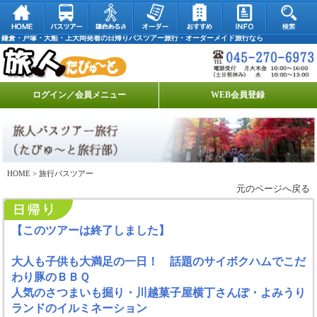
鎌倉・戸塚・大船・上大岡発着の日帰りバスツアー旅行・オーダーメイド旅行なら
ログイン／会員メニュー
WEB会員登録
HOME
> 旅行バスツアー
元のページへ戻る
【このツアーは終了しました】
大人も子供も大満足の一日！ 話題のサイボクハムでこだ
わり豚のＢＢＱ
人気のさつまいも掘り・川越菓子屋横丁さんぽ・よみうり
ランドのイルミネーション