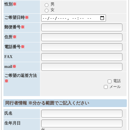
性別
※
男
女
ご希望日時
※
郵便番号
※
住所
※
電話番号
※
FAX
mail
※
ご希望の返答方法
電話
※
メール
同行者情報 ※分かる範囲でご記入ください
氏名
生年月日