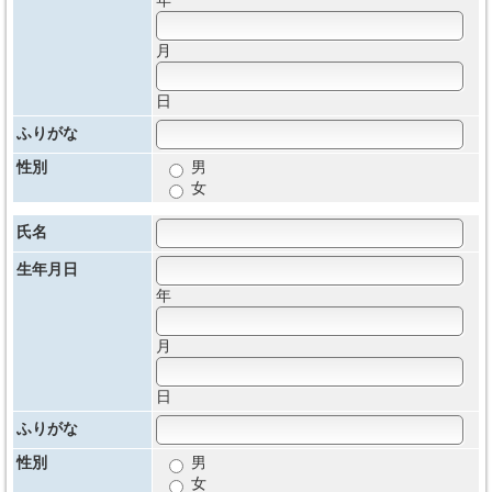
年
月
日
ふりがな
性別
男
女
氏名
生年月日
年
月
日
ふりがな
性別
男
女