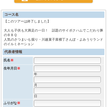
コース名
【このツアーは終了しました】
大人も子供も大満足の一日！ 話題のサイボクハムでこだわり豚
のＢＢＱ
人気のさつまいも掘り・川越菓子屋横丁さんぽ・よみうりランド
のイルミネーション
代表者情報
氏名
※
生年月日
※
年
月
日
ふりがな
※