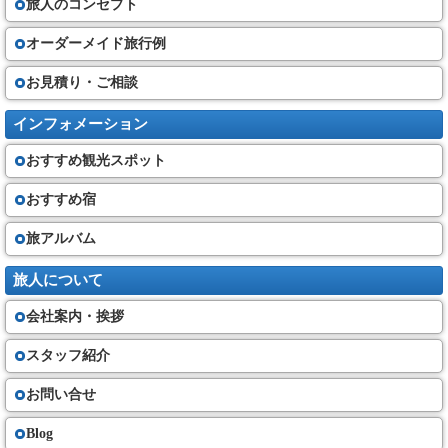
旅人のコンセプト
（５）旅行代金に含まれるもの
①旅行日程に明示した運送機関の運賃・料金(普通席)
②旅行日程に明示した宿泊の代金及び税・サービス料、食事の代金及びー
オーダーメイド旅行例
税・サービス料、観光の代金(入場料金・ガイド料金)
③添乗サービス代金
お見積り・ご相談
その他は旅行代金に含まれません。
契約の成立と契約書面・確定書面の交付
インフォメーション
（６）旅行契約は、当社が契約の締結を承諾し、旅行代金を受領した時に
おすすめ観光スポット
成立するものとします。
①当社は、旅行契約が成立した場合は速やかに、旅行日程、旅行サービス
の内容、旅行代金その他の旅行条件及び当社の責任に関する事項を記載し
おすすめ宿
た書面（以下「契約書面」という）を お客さまにお渡します。
②契約書面で、確定された旅行日程又は運送若しくは宿泊機関の名称が記
旅アルバム
載できない場合には、これらの確定状況を記載した書面（最終日程表）
（以下「確定書面」という）を旅行開始日の前日までに交付いたします。
但し、旅行開始日の前日から起算してさかのぼって７日前に当る日以降に
旅人について
旅行契約の申込みがなされた場合は、旅行開始日当日に確定書面を交付す
る場合があります。また、交付期日前であってもお問い合わせいただけれ
会社案内・挨拶
ば当社は手配状況についてご説明いたします。
スタッフ紹介
お客様の交替
（７）お客さまは、当社の承諾を得て、契約上の地位を第三者に譲り渡す
お問い合せ
ことができます。場合によっては、所定の手数料を頂く事がございます。
Blog
旅行契約内容・代金の変更