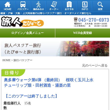
鎌倉・戸塚・大船・上大岡発着の日帰りバスツアー旅行・オーダーメイド旅行なら
ログイン／会員メニュー
WEB会員登録
HOME
> 旅行バスツアー
元のページへ戻る
奥多摩ウォーク第6弾 （最終回） 桜咲く玉川上水
チューリップ畑・田村酒造・湯楽の里
【このツアーは終了しました】
最低催行人
15名
数