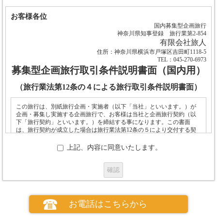
お客様各位
国内募集型企画旅行
神奈川県知事登録 旅行業第2-854
有限会社旅人
住所：神奈川県横浜市戸塚区吉田町1118-5
TEL：045-270-6973
募集型企画旅行取引条件説明書面（国内用）
（旅行業法第12条の４による旅行取引条件説明書面）
この旅行は、別紙旅行企画・実施者（以下「当社」といいます。）が
企画・募集し実施する企画旅行で、お客様は当社と企画旅行契約（以
下「旅行契約」といいます。）を締結する事になります。この書面
は、旅行契約が成立した場合は旅行業法第12条の５により交付する契
約書面の一部となります。
上記、内容に同意いたします。
お申し込み
(１)お申し込みの場合、当社所定の申込書の提出と申込金のお支払いが必要
です。
(２)電話、郵便、ファクシミリその他の通信手段による募集型企画旅行契約
お電話はこちらから
の予約を受け付けます。この場合、予約の時点では契約は成立しておら
ず、旅行者は、当社が予約の承諾の旨を通知した後、当社が定める期間内