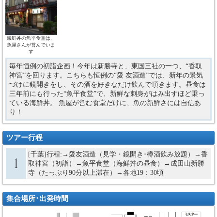
海鮮丼の魚平食堂は、
魚屋さんが営んでいま
す
毎年恒例の初詣企画！今年は新勝寺と、東国三社の一つ、“香取
神宮”を回ります。こちらも恒例の“愛 友酒造”では、新年の景気
づけに鏡開きをし、その酒を好きなだけ飲んで頂きます。昼食は
三年前にも行った“魚平食堂”で、新鮮な刺身がはみ出すほど乗っ
ている海鮮丼。 魚屋が営む食堂だけに、魚の新鮮さには自信あ
り！
ツアー行程
[千葉]行程:→愛友酒造（見学・鏡開き･樽酒飲み放題）→香
取神宮（初詣）→魚平食堂（海鮮丼の昼食）→成田山新勝
寺（たっぷり90分以上滞在）→各地19：30頃
集合場所･出発時間