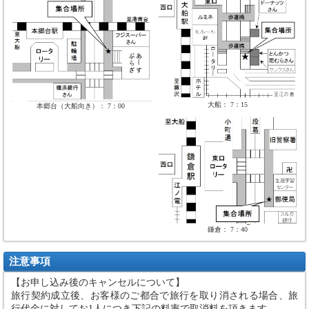
大船： 7：15
本郷台（大船向き）： 7：00
鎌倉： 7：40
注意事項
【お申し込み後のキャンセルについて】
旅行契約成立後、お客様のご都合で旅行を取り消される場合、旅
行代金に対してお1人につき下記の料率で取消料を頂きます。