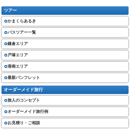
に、当社に申込書と申込金を提出又は会員番号等個人の特定できる情報を
通知しなければなりません。
ツアー
(３) 当社は、お客さまが次の①から⑤のいずれかに該当したときは、お申
込みをお断りすることがあります。
かまくらあるき
①他の旅行者に迷惑を及ぼし、又は団体旅行の円滑な実施を妨げるおそ
れがあると当社が判断するとき。
②お客さまが暴力団員、暴力団準構成員、暴力団関係者、暴力団関係企業
バスツアー一覧
又は総会屋その他の反社会的勢力であると認められるとき。
③お客さまが当社に対して暴力的な要求行為、不当な要求行為、取引に関
鎌倉エリア
して脅迫的な言動若しくは暴力を用いる行為又はこれらに準ずる行為を行
ったとき。
④お客さまが風説を流布し、偽計を用い若しくは威力を用いて当社の信用
戸塚エリア
を毀損し若しくは当社の業務を妨害する行為又はこれらに準ずる行為を行
ったとき。
港南エリア
⑤その他当社の業務上の都合で、お申込みをお断りすることがあります。
最新パンフレット
旅行代金
（４）旅行開始日までの契約書面に記載する期日までに、当社に対し、契
オーダーメイド旅行
約書面に記載する金額の旅行代金を支払って頂きます。（最終書面の作成
時期時点で運賃・料金を基準と致します）
旅人のコンセプト
（５）旅行代金に含まれるもの
①旅行日程に明示した運送機関の運賃・料金(普通席)
②旅行日程に明示した宿泊の代金及び税・サービス料、食事の代金及びー
オーダーメイド旅行例
税・サービス料、観光の代金(入場料金・ガイド料金)
③添乗サービス代金
お見積り・ご相談
その他は旅行代金に含まれません。