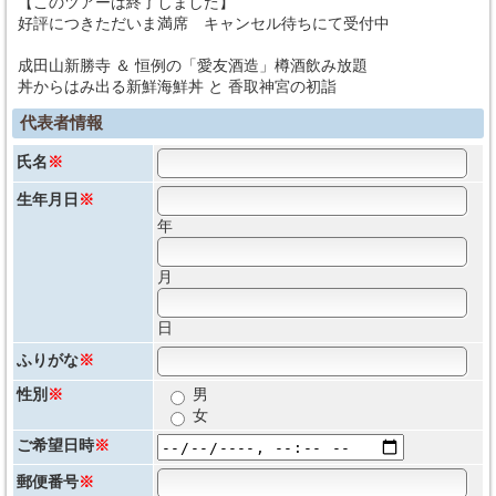
【このツアーは終了しました】
好評につきただいま満席 キャンセル待ちにて受付中
成田山新勝寺 ＆ 恒例の「愛友酒造」樽酒飲み放題
丼からはみ出る新鮮海鮮丼 と 香取神宮の初詣
代表者情報
氏名
※
生年月日
※
年
月
日
ふりがな
※
性別
※
男
女
ご希望日時
※
郵便番号
※