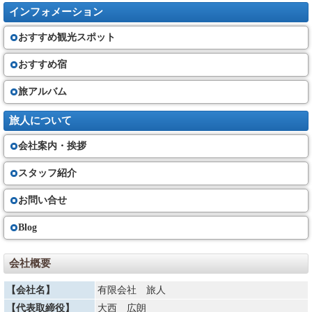
契約の成立と契約書面・確定書面の交付
インフォメーション
（６）旅行契約は、当社が契約の締結を承諾し、旅行代金を受領した時に
おすすめ観光スポット
成立するものとします。
①当社は、旅行契約が成立した場合は速やかに、旅行日程、旅行サービス
の内容、旅行代金その他の旅行条件及び当社の責任に関する事項を記載し
おすすめ宿
た書面（以下「契約書面」という）を お客さまにお渡します。
②契約書面で、確定された旅行日程又は運送若しくは宿泊機関の名称が記
旅アルバム
載できない場合には、これらの確定状況を記載した書面（最終日程表）
（以下「確定書面」という）を旅行開始日の前日までに交付いたします。
但し、旅行開始日の前日から起算してさかのぼって７日前に当る日以降に
旅人について
旅行契約の申込みがなされた場合は、旅行開始日当日に確定書面を交付す
る場合があります。また、交付期日前であってもお問い合わせいただけれ
会社案内・挨拶
ば当社は手配状況についてご説明いたします。
スタッフ紹介
お客様の交替
（７）お客さまは、当社の承諾を得て、契約上の地位を第三者に譲り渡す
お問い合せ
ことができます。場合によっては、所定の手数料を頂く事がございます。
Blog
旅行契約内容・代金の変更
（８）①当社は天災地変、戦乱、暴動、運送・宿泊機関等のサービス提供
の中止、官公署の命令、当初の運行計画によらない運送サービスの提供そ
会社概要
の他の当社の関与できない事由が生じた場合、契約内容を変更することが
あります。またその変更に伴い旅行代金を変更することがあります。著し
【会社名】
有限会社 旅人
い経済情勢の変動により通常予想される程度を大幅に超えて利用する運送
機関の運賃・料金の改定があった場合は、旅行代金を変更することがあり
【代表取締役】
大西 広朗