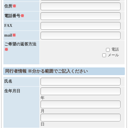
住所
※
電話番号
※
FAX
mail
※
ご希望の返答方法
電話
※
メール
同行者情報 ※分かる範囲でご記入ください
氏名
生年月日
年
月
日