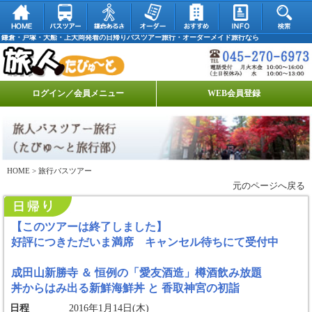
鎌倉・戸塚・大船・上大岡発着の日帰りバスツアー旅行・オーダーメイド旅行なら
ログイン／会員メニュー
WEB会員登録
HOME
> 旅行バスツアー
元のページへ戻る
【このツアーは終了しました】
好評につきただいま満席 キャンセル待ちにて受付中
成田山新勝寺 ＆ 恒例の「愛友酒造」樽酒飲み放題
丼からはみ出る新鮮海鮮丼 と 香取神宮の初詣
日程
2016年1月14日(木)