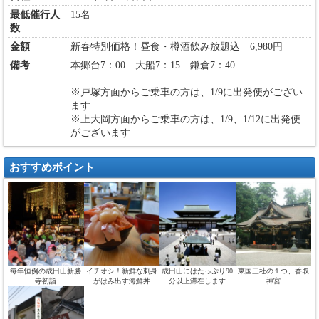
最低催行人
15名
数
金額
新春特別価格！昼食・樽酒飲み放題込 6,980円
備考
本郷台7：00 大船7：15 鎌倉7：40
※戸塚方面からご乗車の方は、1/9に出発便がござい
ます
※上大岡方面からご乗車の方は、1/9、1/12に出発便
がございます
おすすめポイント
毎年恒例の成田山新勝
イチオシ！新鮮な刺身
成田山にはたっぷり90
東国三社の１つ、香取
寺初詣
がはみ出す海鮮丼
分以上滞在します
神宮