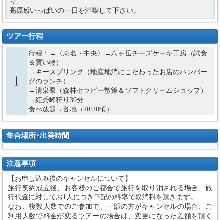
り、
高原感いっぱいの一日を満喫して下さい。
ツアー行程
行程：→〈東名・中央〉→八ヶ岳チーズケーキ工房（試食
＆買い物）
→キースプリング（地産地消にこだわったお店のハンバー
グのランチ）
→清泉寮（森林セラピー散策＆ソフトクリームショップ）
→紅秀峰狩り30分
食べ放題→各地（20:30頃）
集合場所･出発時間
注意事項
【お申し込み後のキャンセルについて】
旅行契約成立後、お客様のご都合で旅行を取り消される場合、旅
行代金に対してお1人につき下記の料率で取消料を頂きます。
なお、複数人数でのご参加で、一部の方がキャンセルの場合、ご
利用人数で料金が変るツアーの場合は、変更になった差額を頂く