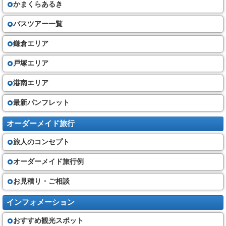
かまくらあるき
①他の旅行者に迷惑を及ぼし、又は団体旅行の円滑な実施を妨げるおそ
れがあると当社が判断するとき。
②お客さまが暴力団員、暴力団準構成員、暴力団関係者、暴力団関係企業
バスツアー一覧
又は総会屋その他の反社会的勢力であると認められるとき。
③お客さまが当社に対して暴力的な要求行為、不当な要求行為、取引に関
鎌倉エリア
して脅迫的な言動若しくは暴力を用いる行為又はこれらに準ずる行為を行
ったとき。
④お客さまが風説を流布し、偽計を用い若しくは威力を用いて当社の信用
戸塚エリア
を毀損し若しくは当社の業務を妨害する行為又はこれらに準ずる行為を行
ったとき。
港南エリア
⑤その他当社の業務上の都合で、お申込みをお断りすることがあります。
最新パンフレット
旅行代金
（４）旅行開始日までの契約書面に記載する期日までに、当社に対し、契
オーダーメイド旅行
約書面に記載する金額の旅行代金を支払って頂きます。（最終書面の作成
時期時点で運賃・料金を基準と致します）
旅人のコンセプト
（５）旅行代金に含まれるもの
①旅行日程に明示した運送機関の運賃・料金(普通席)
②旅行日程に明示した宿泊の代金及び税・サービス料、食事の代金及びー
オーダーメイド旅行例
税・サービス料、観光の代金(入場料金・ガイド料金)
③添乗サービス代金
お見積り・ご相談
その他は旅行代金に含まれません。
契約の成立と契約書面・確定書面の交付
インフォメーション
（６）旅行契約は、当社が契約の締結を承諾し、旅行代金を受領した時に
おすすめ観光スポット
成立するものとします。