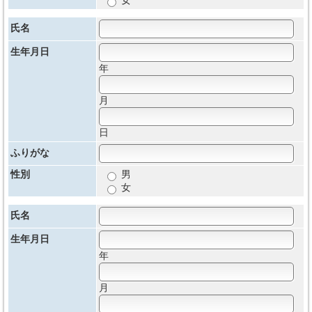
女
氏名
生年月日
年
月
日
ふりがな
性別
男
女
氏名
生年月日
年
月