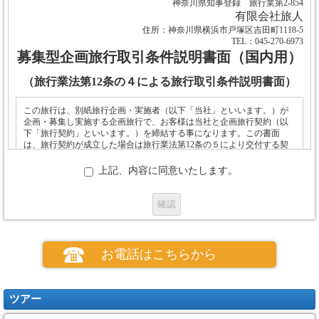
神奈川県知事登録 旅行業第2-854
有限会社旅人
住所：神奈川県横浜市戸塚区吉田町1118-5
TEL：045-270-6973
募集型企画旅行取引条件説明書面（国内用）
（旅行業法第12条の４による旅行取引条件説明書面）
この旅行は、別紙旅行企画・実施者（以下「当社」といいます。）が
企画・募集し実施する企画旅行で、お客様は当社と企画旅行契約（以
下「旅行契約」といいます。）を締結する事になります。この書面
は、旅行契約が成立した場合は旅行業法第12条の５により交付する契
約書面の一部となります。
上記、内容に同意いたします。
お申し込み
(１)お申し込みの場合、当社所定の申込書の提出と申込金のお支払いが必要
です。
(２)電話、郵便、ファクシミリその他の通信手段による募集型企画旅行契約
お電話はこちらから
の予約を受け付けます。この場合、予約の時点では契約は成立しておら
ず、旅行者は、当社が予約の承諾の旨を通知した後、当社が定める期間内
に、当社に申込書と申込金を提出又は会員番号等個人の特定できる情報を
通知しなければなりません。
ツアー
(３) 当社は、お客さまが次の①から⑤のいずれかに該当したときは、お申
込みをお断りすることがあります。