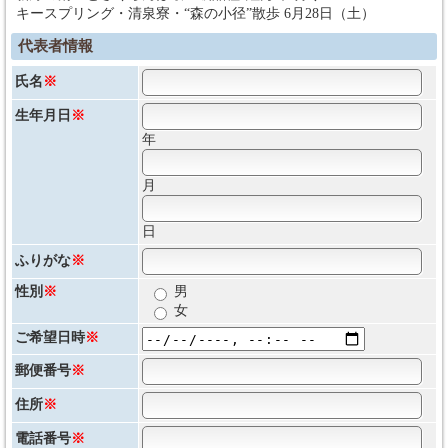
キースプリング・清泉寮・“森の小径”散歩 6月28日（土）
代表者情報
氏名
※
生年月日
※
年
月
日
ふりがな
※
性別
※
男
女
ご希望日時
※
郵便番号
※
住所
※
電話番号
※