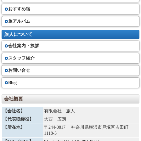
①当社は、旅行契約が成立した場合は速やかに、旅行日程、旅行サービス
の内容、旅行代金その他の旅行条件及び当社の責任に関する事項を記載し
おすすめ宿
た書面（以下「契約書面」という）を お客さまにお渡します。
②契約書面で、確定された旅行日程又は運送若しくは宿泊機関の名称が記
旅アルバム
載できない場合には、これらの確定状況を記載した書面（最終日程表）
（以下「確定書面」という）を旅行開始日の前日までに交付いたします。
但し、旅行開始日の前日から起算してさかのぼって７日前に当る日以降に
旅人について
旅行契約の申込みがなされた場合は、旅行開始日当日に確定書面を交付す
る場合があります。また、交付期日前であってもお問い合わせいただけれ
会社案内・挨拶
ば当社は手配状況についてご説明いたします。
スタッフ紹介
お客様の交替
（７）お客さまは、当社の承諾を得て、契約上の地位を第三者に譲り渡す
お問い合せ
ことができます。場合によっては、所定の手数料を頂く事がございます。
Blog
旅行契約内容・代金の変更
（８）①当社は天災地変、戦乱、暴動、運送・宿泊機関等のサービス提供
の中止、官公署の命令、当初の運行計画によらない運送サービスの提供そ
会社概要
の他の当社の関与できない事由が生じた場合、契約内容を変更することが
あります。またその変更に伴い旅行代金を変更することがあります。著し
【会社名】
有限会社 旅人
い経済情勢の変動により通常予想される程度を大幅に超えて利用する運送
機関の運賃・料金の改定があった場合は、旅行代金を変更することがあり
【代表取締役】
大西 広朗
ます。増額の場合は旅行開始日の前日から起算してさかのぼって１５日目
にあたる日より前にお知らせします。
【所在地】
〒244-0817 神奈川県横浜市戸塚区吉田町
②複数人数で宿泊施設等を利用する場合、申し込んだお客様の一方が契約
1118-5
を解除したために旅行代金を増額する場合、契約を解除したお客様から取