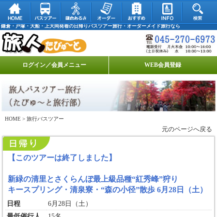
鎌倉・戸塚・大船・上大岡発着の日帰りバスツアー旅行・オーダーメイド旅行なら
ログイン／会員メニュー
WEB会員登録
HOME
> 旅行バスツアー
元のページへ戻る
【このツアーは終了しました】
新緑の清里とさくらんぼ最上級品種“紅秀峰”狩り
キースプリング・清泉寮・“森の小径”散歩 6月28日（土）
日程
6月28日（土）
最低催行人
15名