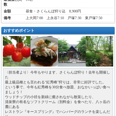
数
金額
昼食・さくらんぼ狩り込 8,900円
備考
上大岡7:00 上永谷7:10 戸塚7:30 東戸塚7:50
おすすめポイント
〈担当者より〉今年もやります、さくらんぼ狩り！去年も開催し
た
最上級品種とも言われる“紅秀峰”狩りは、非常に好評でした。
という事で、今年も紅秀峰を30分食べ放題、おなかいっぱい食べ
ましょう！
ウッドチップの小径を新緑に癒されながら散策したり、
清泉寮の有名なソフトクリーム（別料金）を食べたり、八ヶ岳の
麓にある
レストラン『キースプリング』でハンバーグのランチを楽しんだ