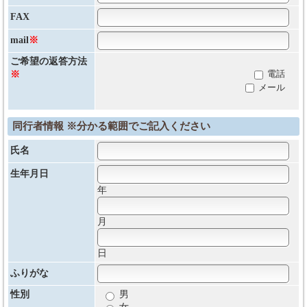
FAX
mail
※
ご希望の返答方法
電話
※
メール
同行者情報 ※分かる範囲でご記入ください
氏名
生年月日
年
月
日
ふりがな
性別
男