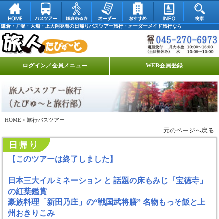
鎌倉・戸塚・大船・上大岡発着の日帰りバスツアー旅行・オーダーメイド旅行なら
ログイン／会員メニュー
WEB会員登録
HOME
> 旅行バスツアー
元のページへ戻る
【このツアーは終了しました】
日本三大イルミネーション と 話題の床もみじ「宝徳寺」
の紅葉鑑賞
豪族料理「新田乃庄」の“戦国武将膳” 名物もっそ飯と上
州おきりこみ