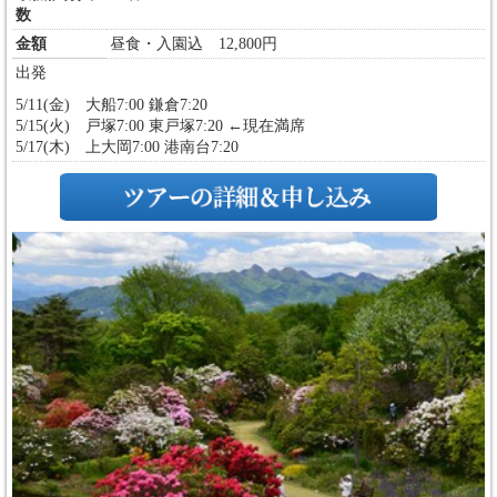
数
金額
昼食・入園込 12,800円
出発
5/11(金) 大船7:00 鎌倉7:20
5/15(火) 戸塚7:00 東戸塚7:20 ←現在満席
5/17(木) 上大岡7:00 港南台7:20