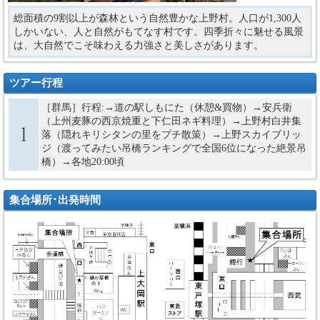
総面積の9割以上が森林という自然豊かな上野村。人口が1,300人
しかいない、人と自然がもてなす村です。四季折々に魅せる風景
は、大自然でこそ味わえる力強さと美しさがあります。
ツアー行程
［群馬］行程:→道の駅しもにた（休憩&買物）→安兵衛
（上州麦豚の西京焼重と下仁田ネギ料理）→上野村白井集
落（隠れキリシタンの里をプチ散策）→上野スカイブリッ
ジ（渡ってみたい吊橋ランキングで全国6位になった絶景吊
橋）→各地20:00頃
集合場所･出発時間