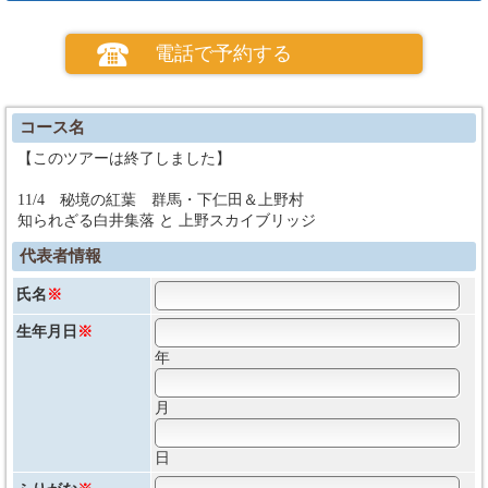
電話で予約する
コース名
【このツアーは終了しました】
11/4 秘境の紅葉 群馬・下仁田＆上野村
知られざる白井集落 と 上野スカイブリッジ
代表者情報
氏名
※
生年月日
※
年
月
日