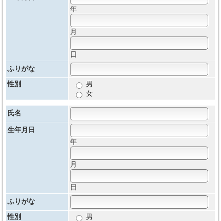
年
月
日
ふりがな
性別
男
女
氏名
生年月日
年
月
日
ふりがな
性別
男