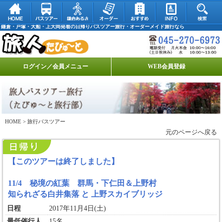
鎌倉・戸塚・大船・上大岡発着の日帰りバスツアー旅行・オーダーメイド旅行なら
ログイン／会員メニュー
WEB会員登録
HOME
> 旅行バスツアー
元のページへ戻る
【このツアーは終了しました】
11/4 秘境の紅葉 群馬・下仁田＆上野村
知られざる白井集落 と 上野スカイブリッジ
日程
2017年11月4日(土)
最低催行人
15名