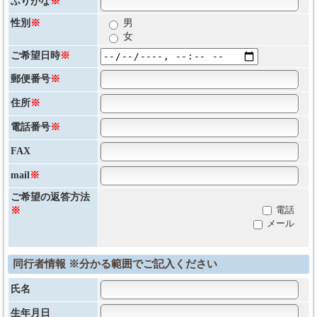
ふりがな
※
性別
※
男
女
ご希望日時
※
郵便番号
※
住所
※
電話番号
※
FAX
mail
※
ご希望の返答方法
電話
※
メール
同行者情報 ※分かる範囲でご記入ください
氏名
生年月日