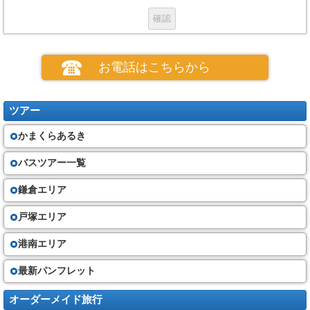
お申し込み
(１)お申し込みの場合、当社所定の申込書の提出と申込金のお支払いが必要
です。
(２)電話、郵便、ファクシミリその他の通信手段による募集型企画旅行契約
お電話はこちらから
の予約を受け付けます。この場合、予約の時点では契約は成立しておら
ず、旅行者は、当社が予約の承諾の旨を通知した後、当社が定める期間内
に、当社に申込書と申込金を提出又は会員番号等個人の特定できる情報を
通知しなければなりません。
ツアー
(３) 当社は、お客さまが次の①から⑤のいずれかに該当したときは、お申
込みをお断りすることがあります。
かまくらあるき
①他の旅行者に迷惑を及ぼし、又は団体旅行の円滑な実施を妨げるおそ
れがあると当社が判断するとき。
②お客さまが暴力団員、暴力団準構成員、暴力団関係者、暴力団関係企業
バスツアー一覧
又は総会屋その他の反社会的勢力であると認められるとき。
③お客さまが当社に対して暴力的な要求行為、不当な要求行為、取引に関
鎌倉エリア
して脅迫的な言動若しくは暴力を用いる行為又はこれらに準ずる行為を行
ったとき。
④お客さまが風説を流布し、偽計を用い若しくは威力を用いて当社の信用
戸塚エリア
を毀損し若しくは当社の業務を妨害する行為又はこれらに準ずる行為を行
ったとき。
港南エリア
⑤その他当社の業務上の都合で、お申込みをお断りすることがあります。
最新パンフレット
旅行代金
（４）旅行開始日までの契約書面に記載する期日までに、当社に対し、契
オーダーメイド旅行
約書面に記載する金額の旅行代金を支払って頂きます。（最終書面の作成