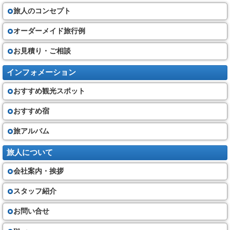
時期時点で運賃・料金を基準と致します）
旅人のコンセプト
（５）旅行代金に含まれるもの
①旅行日程に明示した運送機関の運賃・料金(普通席)
②旅行日程に明示した宿泊の代金及び税・サービス料、食事の代金及びー
オーダーメイド旅行例
税・サービス料、観光の代金(入場料金・ガイド料金)
③添乗サービス代金
お見積り・ご相談
その他は旅行代金に含まれません。
契約の成立と契約書面・確定書面の交付
インフォメーション
（６）旅行契約は、当社が契約の締結を承諾し、旅行代金を受領した時に
おすすめ観光スポット
成立するものとします。
①当社は、旅行契約が成立した場合は速やかに、旅行日程、旅行サービス
の内容、旅行代金その他の旅行条件及び当社の責任に関する事項を記載し
おすすめ宿
た書面（以下「契約書面」という）を お客さまにお渡します。
②契約書面で、確定された旅行日程又は運送若しくは宿泊機関の名称が記
旅アルバム
載できない場合には、これらの確定状況を記載した書面（最終日程表）
（以下「確定書面」という）を旅行開始日の前日までに交付いたします。
但し、旅行開始日の前日から起算してさかのぼって７日前に当る日以降に
旅人について
旅行契約の申込みがなされた場合は、旅行開始日当日に確定書面を交付す
る場合があります。また、交付期日前であってもお問い合わせいただけれ
会社案内・挨拶
ば当社は手配状況についてご説明いたします。
スタッフ紹介
お客様の交替
（７）お客さまは、当社の承諾を得て、契約上の地位を第三者に譲り渡す
お問い合せ
ことができます。場合によっては、所定の手数料を頂く事がございます。