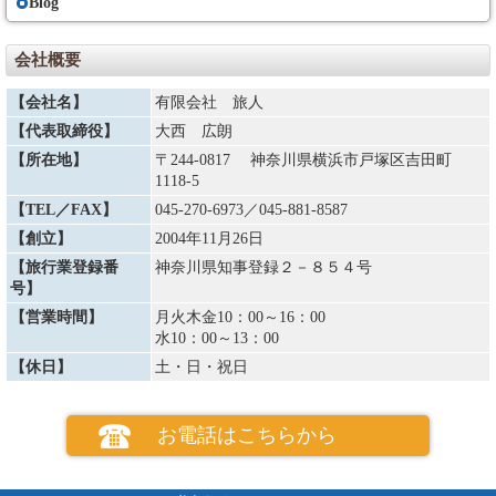
Blog
旅行契約内容・代金の変更
（８）①当社は天災地変、戦乱、暴動、運送・宿泊機関等のサービス提供
の中止、官公署の命令、当初の運行計画によらない運送サービスの提供そ
会社概要
の他の当社の関与できない事由が生じた場合、契約内容を変更することが
あります。またその変更に伴い旅行代金を変更することがあります。著し
【会社名】
有限会社 旅人
い経済情勢の変動により通常予想される程度を大幅に超えて利用する運送
機関の運賃・料金の改定があった場合は、旅行代金を変更することがあり
【代表取締役】
大西 広朗
ます。増額の場合は旅行開始日の前日から起算してさかのぼって１５日目
にあたる日より前にお知らせします。
【所在地】
〒244-0817 神奈川県横浜市戸塚区吉田町
②複数人数で宿泊施設等を利用する場合、申し込んだお客様の一方が契約
1118-5
を解除したために旅行代金を増額する場合、契約を解除したお客様から取
【TEL／FAX】
045-270-6973
／045-881-8587
消料を申し受けるほか、参加されるお客様から追加代金を申し受けます。
③減額する場合は運賃・料金の減少額だけ旅行代金を減額します。なお、
【創立】
2004年11月26日
払戻すべき金額が生じる場合は、契約書面に記載した旅行終了日の翌日か
ら起算して30日以内に払戻しいたします。
【旅行業登録番
神奈川県知事登録２－８５４号
号】
お客様による旅行契約の解除
【営業時間】
月火木金10：00～16：00
（８）お客様は、下記の取消料を支払って旅行契約を解除することができ
水10：00～13：00
ます。
【休日】
土・日・祝日
取消しについて
お電話はこちらから
①取消料の対象となる旅行代金とは表記の旅行代金に追加代金を加え
た合計額です。
（９）お客さまは、次に掲げる場合においては、旅行開始前に取消料
を支払うことなく旅行契約を解除することができます。