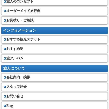
旅人のコンセプト
（５）旅行代金に含まれるもの
①旅行日程に明示した運送機関の運賃・料金(普通席)
②旅行日程に明示した宿泊の代金及び税・サービス料、食事の代金及びー
オーダーメイド旅行例
税・サービス料、観光の代金(入場料金・ガイド料金)
③添乗サービス代金
お見積り・ご相談
その他は旅行代金に含まれません。
契約の成立と契約書面・確定書面の交付
インフォメーション
（６）旅行契約は、当社が契約の締結を承諾し、旅行代金を受領した時に
おすすめ観光スポット
成立するものとします。
①当社は、旅行契約が成立した場合は速やかに、旅行日程、旅行サービス
の内容、旅行代金その他の旅行条件及び当社の責任に関する事項を記載し
おすすめ宿
た書面（以下「契約書面」という）を お客さまにお渡します。
②契約書面で、確定された旅行日程又は運送若しくは宿泊機関の名称が記
旅アルバム
載できない場合には、これらの確定状況を記載した書面（最終日程表）
（以下「確定書面」という）を旅行開始日の前日までに交付いたします。
但し、旅行開始日の前日から起算してさかのぼって７日前に当る日以降に
旅人について
旅行契約の申込みがなされた場合は、旅行開始日当日に確定書面を交付す
る場合があります。また、交付期日前であってもお問い合わせいただけれ
会社案内・挨拶
ば当社は手配状況についてご説明いたします。
スタッフ紹介
お客様の交替
（７）お客さまは、当社の承諾を得て、契約上の地位を第三者に譲り渡す
お問い合せ
ことができます。場合によっては、所定の手数料を頂く事がございます。
Blog
旅行契約内容・代金の変更