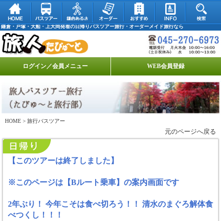
鎌倉・戸塚・大船・上大岡発着の日帰りバスツアー旅行・オーダーメイド旅行なら
ログイン／会員メニュー
WEB会員登録
HOME
> 旅行バスツアー
元のページへ戻る
【このツアーは終了しました】
※このページは【Bルート乗車】の案内画面です
2年ぶり！ 今年こそは食べ切ろう！！ 清水のまぐろ解体食
べつくし！！！