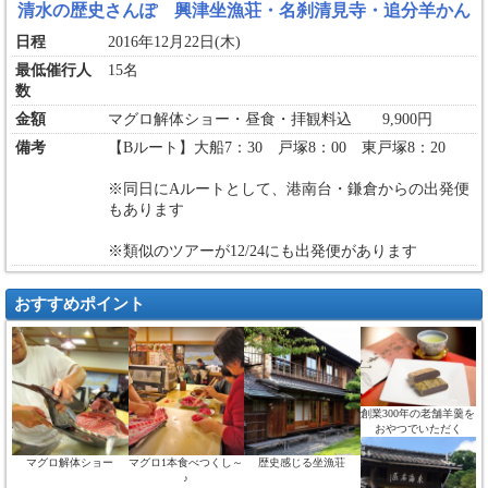
清水の歴史さんぽ 興津坐漁荘・名刹清見寺・追分羊かん
日程
2016年12月22日(木)
最低催行人
15名
数
金額
マグロ解体ショー・昼食・拝観料込 9,900円
備考
【Bルート】大船7：30 戸塚8：00 東戸塚8：20
※同日にAルートとして、港南台・鎌倉からの出発便
もあります
※類似のツアーが12/24にも出発便があります
おすすめポイント
創業300年の老舗羊羹を
おやつでいただく
マグロ解体ショー
マグロ1本食べつくし～
歴史感じる坐漁荘
♪