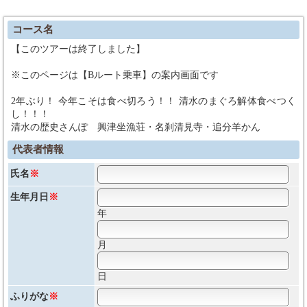
コース名
【このツアーは終了しました】
※このページは【Bルート乗車】の案内画面です
2年ぶり！ 今年こそは食べ切ろう！！ 清水のまぐろ解体食べつく
し！！！
清水の歴史さんぽ 興津坐漁荘・名刹清見寺・追分羊かん
代表者情報
氏名
※
生年月日
※
年
月
日
ふりがな
※