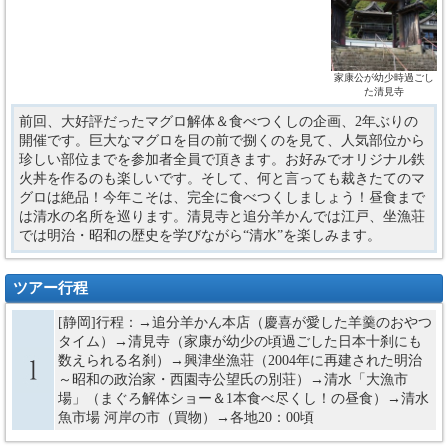
家康公が幼少時過ごし
た清見寺
前回、大好評だったマグロ解体＆食べつくしの企画、2年ぶりの
開催です。巨大なマグロを目の前で捌くのを見て、人気部位から
珍しい部位までを参加者全員で頂きます。お好みでオリジナル鉄
火丼を作るのも楽しいです。そして、何と言っても裁きたてのマ
グロは絶品！今年こそは、完全に食べつくしましょう！昼食まで
は清水の名所を巡ります。清見寺と追分羊かんでは江戸、坐漁荘
では明治・昭和の歴史を学びながら“清水”を楽しみます。
ツアー行程
[静岡]行程：→追分羊かん本店（慶喜が愛した羊羹のおやつ
タイム）→清見寺（家康が幼少の頃過ごした日本十刹にも
数えられる名刹）→興津坐漁荘（2004年に再建された明治
～昭和の政治家・西園寺公望氏の別荘）→清水「大漁市
場」（まぐろ解体ショー＆1本食べ尽くし！の昼食）→清水
魚市場 河岸の市（買物）→各地20：00頃