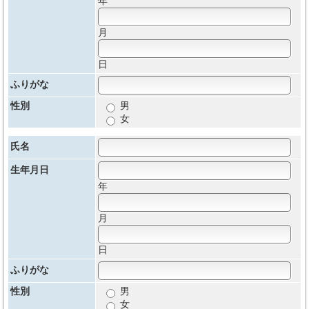
年
月
日
ふりがな
性別
男
女
氏名
生年月日
年
月
日
ふりがな
性別
男
女