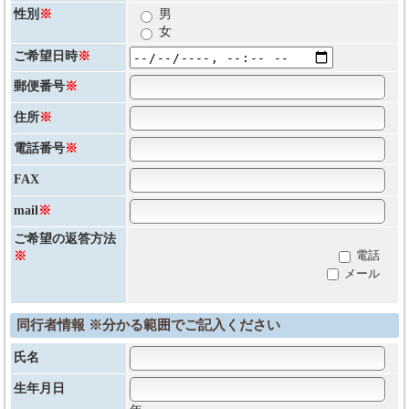
性別
※
男
女
ご希望日時
※
郵便番号
※
住所
※
電話番号
※
FAX
mail
※
ご希望の返答方法
電話
※
メール
同行者情報 ※分かる範囲でご記入ください
氏名
生年月日