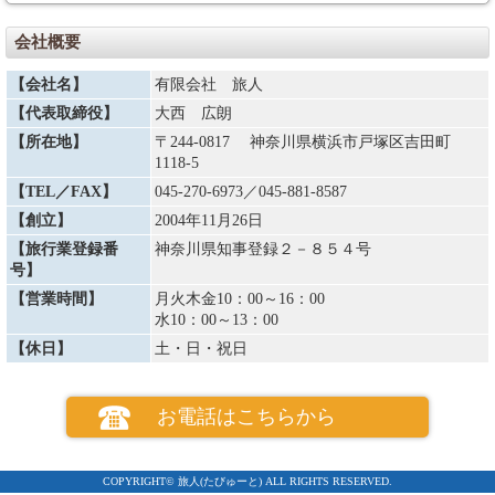
（８）①当社は天災地変、戦乱、暴動、運送・宿泊機関等のサービス提供
の中止、官公署の命令、当初の運行計画によらない運送サービスの提供そ
会社概要
の他の当社の関与できない事由が生じた場合、契約内容を変更することが
あります。またその変更に伴い旅行代金を変更することがあります。著し
【会社名】
有限会社 旅人
い経済情勢の変動により通常予想される程度を大幅に超えて利用する運送
機関の運賃・料金の改定があった場合は、旅行代金を変更することがあり
【代表取締役】
大西 広朗
ます。増額の場合は旅行開始日の前日から起算してさかのぼって１５日目
にあたる日より前にお知らせします。
【所在地】
〒244-0817 神奈川県横浜市戸塚区吉田町
②複数人数で宿泊施設等を利用する場合、申し込んだお客様の一方が契約
1118-5
を解除したために旅行代金を増額する場合、契約を解除したお客様から取
【TEL／FAX】
045-270-6973
／045-881-8587
消料を申し受けるほか、参加されるお客様から追加代金を申し受けます。
③減額する場合は運賃・料金の減少額だけ旅行代金を減額します。なお、
【創立】
2004年11月26日
払戻すべき金額が生じる場合は、契約書面に記載した旅行終了日の翌日か
ら起算して30日以内に払戻しいたします。
【旅行業登録番
神奈川県知事登録２－８５４号
号】
お客様による旅行契約の解除
【営業時間】
月火木金10：00～16：00
（８）お客様は、下記の取消料を支払って旅行契約を解除することができ
水10：00～13：00
ます。
【休日】
土・日・祝日
取消しについて
お電話はこちらから
①取消料の対象となる旅行代金とは表記の旅行代金に追加代金を加え
た合計額です。
（９）お客さまは、次に掲げる場合においては、旅行開始前に取消料
を支払うことなく旅行契約を解除することができます。
COPYRIGHT© 旅人(たびゅーと) ALL RIGHTS RESERVED.
① 契約内容に下記「旅程保証」の変更補償金の支払い対象に該当する