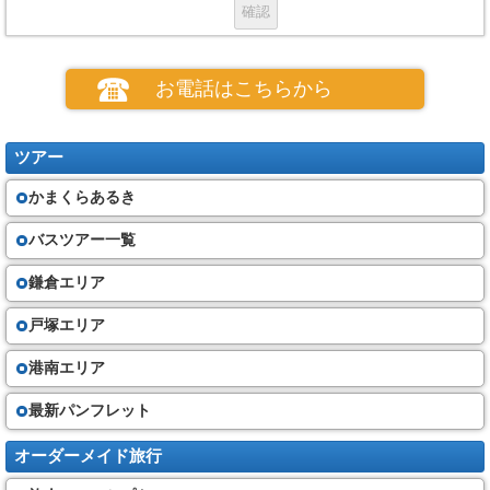
お申し込み
(１)お申し込みの場合、当社所定の申込書の提出と申込金のお支払いが必要
です。
(２)電話、郵便、ファクシミリその他の通信手段による募集型企画旅行契約
お電話はこちらから
の予約を受け付けます。この場合、予約の時点では契約は成立しておら
ず、旅行者は、当社が予約の承諾の旨を通知した後、当社が定める期間内
に、当社に申込書と申込金を提出又は会員番号等個人の特定できる情報を
通知しなければなりません。
ツアー
(３) 当社は、お客さまが次の①から⑤のいずれかに該当したときは、お申
込みをお断りすることがあります。
かまくらあるき
①他の旅行者に迷惑を及ぼし、又は団体旅行の円滑な実施を妨げるおそ
れがあると当社が判断するとき。
②お客さまが暴力団員、暴力団準構成員、暴力団関係者、暴力団関係企業
バスツアー一覧
又は総会屋その他の反社会的勢力であると認められるとき。
③お客さまが当社に対して暴力的な要求行為、不当な要求行為、取引に関
鎌倉エリア
して脅迫的な言動若しくは暴力を用いる行為又はこれらに準ずる行為を行
ったとき。
④お客さまが風説を流布し、偽計を用い若しくは威力を用いて当社の信用
戸塚エリア
を毀損し若しくは当社の業務を妨害する行為又はこれらに準ずる行為を行
ったとき。
港南エリア
⑤その他当社の業務上の都合で、お申込みをお断りすることがあります。
最新パンフレット
旅行代金
（４）旅行開始日までの契約書面に記載する期日までに、当社に対し、契
オーダーメイド旅行
約書面に記載する金額の旅行代金を支払って頂きます。（最終書面の作成
時期時点で運賃・料金を基準と致します）