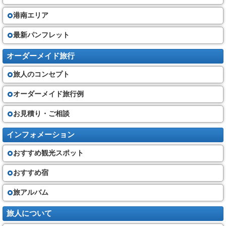
を毀損し若しくは当社の業務を妨害する行為又はこれらに準ずる行為を行
ったとき。
港南エリア
⑤その他当社の業務上の都合で、お申込みをお断りすることがあります。
最新パンフレット
旅行代金
（４）旅行開始日までの契約書面に記載する期日までに、当社に対し、契
オーダーメイド旅行
約書面に記載する金額の旅行代金を支払って頂きます。（最終書面の作成
時期時点で運賃・料金を基準と致します）
旅人のコンセプト
（５）旅行代金に含まれるもの
①旅行日程に明示した運送機関の運賃・料金(普通席)
②旅行日程に明示した宿泊の代金及び税・サービス料、食事の代金及びー
オーダーメイド旅行例
税・サービス料、観光の代金(入場料金・ガイド料金)
③添乗サービス代金
お見積り・ご相談
その他は旅行代金に含まれません。
契約の成立と契約書面・確定書面の交付
インフォメーション
（６）旅行契約は、当社が契約の締結を承諾し、旅行代金を受領した時に
おすすめ観光スポット
成立するものとします。
①当社は、旅行契約が成立した場合は速やかに、旅行日程、旅行サービス
の内容、旅行代金その他の旅行条件及び当社の責任に関する事項を記載し
おすすめ宿
た書面（以下「契約書面」という）を お客さまにお渡します。
②契約書面で、確定された旅行日程又は運送若しくは宿泊機関の名称が記
旅アルバム
載できない場合には、これらの確定状況を記載した書面（最終日程表）
（以下「確定書面」という）を旅行開始日の前日までに交付いたします。
但し、旅行開始日の前日から起算してさかのぼって７日前に当る日以降に
旅人について
旅行契約の申込みがなされた場合は、旅行開始日当日に確定書面を交付す