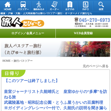
鎌倉・戸塚・大船・上大岡発着の日帰りバスツアー旅行・オーダーメイド旅行なら
ログイン／会員メニュー
WEB会員登録
HOME
> 旅行バスツアー
元のページへ戻る
【このツアーは終了しました】
皇室ジャーナリスト久能靖氏と 皇室ゆかりの“多摩”を訪
ねる旅
武蔵陵墓地 ･ 昭和記念公園 ･ とうふ屋うかいの豆腐料理
※ガイディングレシーバー付で、久能氏の説明を聞き漏ら