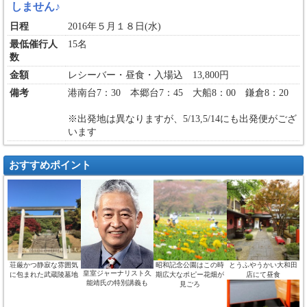
しません♪
日程
2016年５月１８日(水)
最低催行人
15名
数
金額
レシーバー・昼食・入場込 13,800円
備考
港南台7：30 本郷台7：45 大船8：00 鎌倉8：20
※出発地は異なりますが、5/13,5/14にも出発便がござ
います
おすすめポイント
荘厳かつ静寂な雰囲気
昭和記念公園はこの時
とうふやうかい大和田
皇室ジャーナリスト久
に包まれた武蔵陵墓地
期広大なポピー花畑が
店にて昼食
能靖氏の特別講義も
見ごろ