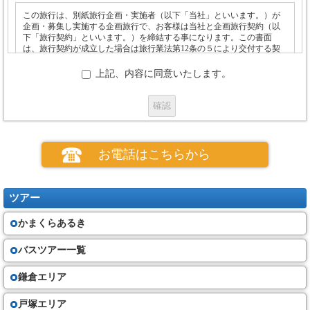
この旅行は、別紙旅行企画・実施者（以下「当社」といいます。）が
企画・募集し実施する企画旅行で、お客様は当社と企画旅行契約（以
下「旅行契約」といいます。）を締結する事になります。この書面
は、旅行契約が成立した場合は旅行業法第12条の５により交付する契
約書面の一部となります。
上記、内容に同意いたします。
お申し込み
(１)お申し込みの場合、当社所定の申込書の提出と申込金のお支払いが必要
です。
(２)電話、郵便、ファクシミリその他の通信手段による募集型企画旅行契約
お電話はこちらから
の予約を受け付けます。この場合、予約の時点では契約は成立しておら
ず、旅行者は、当社が予約の承諾の旨を通知した後、当社が定める期間内
に、当社に申込書と申込金を提出又は会員番号等個人の特定できる情報を
通知しなければなりません。
ツアー
(３) 当社は、お客さまが次の①から⑤のいずれかに該当したときは、お申
込みをお断りすることがあります。
かまくらあるき
①他の旅行者に迷惑を及ぼし、又は団体旅行の円滑な実施を妨げるおそ
れがあると当社が判断するとき。
②お客さまが暴力団員、暴力団準構成員、暴力団関係者、暴力団関係企業
バスツアー一覧
又は総会屋その他の反社会的勢力であると認められるとき。
③お客さまが当社に対して暴力的な要求行為、不当な要求行為、取引に関
鎌倉エリア
して脅迫的な言動若しくは暴力を用いる行為又はこれらに準ずる行為を行
ったとき。
④お客さまが風説を流布し、偽計を用い若しくは威力を用いて当社の信用
戸塚エリア