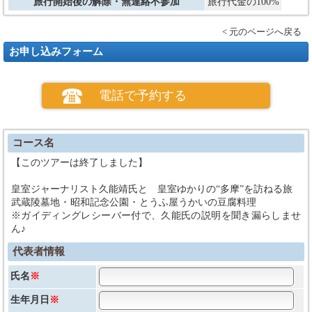
旅行開始後の解除・無連絡不参加
旅行代金の100%
< 元のページへ戻る
お申し込みフォーム
電話で予約する
コース名
【このツアーは終了しました】
皇室ジャーナリスト久能靖氏と 皇室ゆかりの“多摩”を訪ねる旅
武蔵陵墓地 ･ 昭和記念公園 ･ とうふ屋うかいの豆腐料理
※ガイディングレシーバー付で、久能氏の説明を聞き漏らしませ
ん♪
代表者情報
氏名
※
生年月日
※