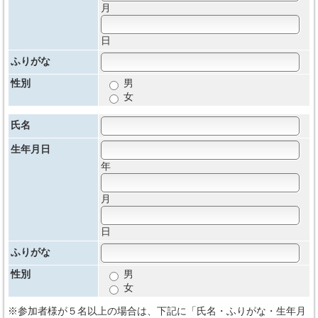
月
日
ふりがな
性別
男
女
氏名
生年月日
年
月
日
ふりがな
性別
男
女
※参加者様が５名以上の場合は、下記に「氏名・ふりがな・生年月