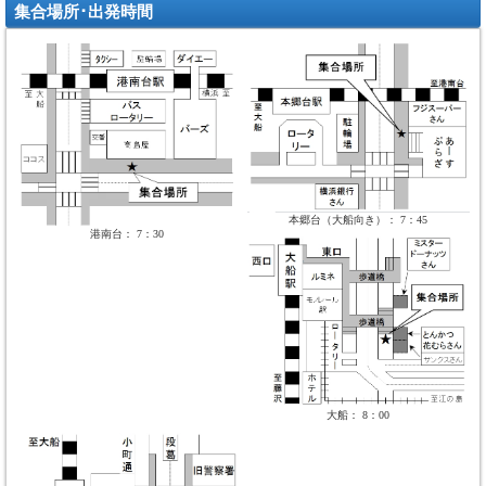
集合場所･出発時間
本郷台（大船向き）： 7：45
港南台： 7：30
大船： 8：00