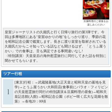
豆腐料理のご昼食をお
楽しみください
皇室ジャーナリストの久能氏と行く日帰り旅行の第3弾です。今
回は多摩地区にある“皇室ゆかりの地”をしっかり巡り、季節の花
を昭和記念公園で鑑賞します。長きに渡り皇室を取材されている
久能氏だからこそ知っている話なども聞けるはず。「とうふ屋う
かい」での食事は、舌も満足できる事間違いなし!
〈特別講演〉天皇皇后の海外慰霊旅行に同行してきた話を特別に
聞かせてもらいます。
ツアー行程
[東京]行程：→武蔵陵墓地(大正天皇と昭和天皇の墓地を見
学)→とうふ屋うかい大和田店(食事前にパラオ・フィリピン
の天皇慰霊旅行同行の特別講演＆豆腐料理の昼食)→昭和天
皇記念館(入館)→昭和記念公園（ポピー咲く広大な花畑を散
策）→各地20：00頃