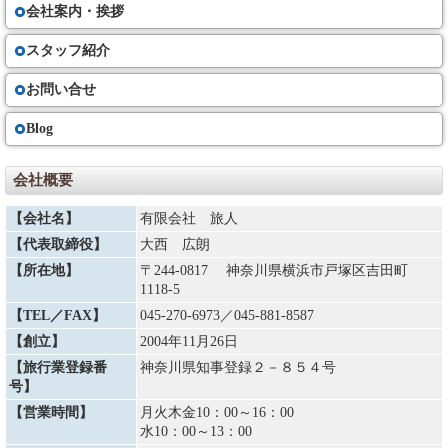
る場合があります。また、交付期日前であってもお問い合わせいただけれ
会社案内・挨拶
ば当社は手配状況についてご説明いたします。
スタッフ紹介
お客様の交替
（７）お客さまは、当社の承諾を得て、契約上の地位を第三者に譲り渡す
お問い合せ
ことができます。場合によっては、所定の手数料を頂く事がございます。
Blog
旅行契約内容・代金の変更
（８）①当社は天災地変、戦乱、暴動、運送・宿泊機関等のサービス提供
の中止、官公署の命令、当初の運行計画によらない運送サービスの提供そ
会社概要
の他の当社の関与できない事由が生じた場合、契約内容を変更することが
あります。またその変更に伴い旅行代金を変更することがあります。著し
【会社名】
有限会社 旅人
い経済情勢の変動により通常予想される程度を大幅に超えて利用する運送
機関の運賃・料金の改定があった場合は、旅行代金を変更することがあり
【代表取締役】
大西 広朗
ます。増額の場合は旅行開始日の前日から起算してさかのぼって１５日目
にあたる日より前にお知らせします。
【所在地】
〒244-0817 神奈川県横浜市戸塚区吉田町
②複数人数で宿泊施設等を利用する場合、申し込んだお客様の一方が契約
1118-5
を解除したために旅行代金を増額する場合、契約を解除したお客様から取
【TEL／FAX】
045-270-6973
／045-881-8587
消料を申し受けるほか、参加されるお客様から追加代金を申し受けます。
③減額する場合は運賃・料金の減少額だけ旅行代金を減額します。なお、
【創立】
2004年11月26日
払戻すべき金額が生じる場合は、契約書面に記載した旅行終了日の翌日か
ら起算して30日以内に払戻しいたします。
【旅行業登録番
神奈川県知事登録２－８５４号
号】
お客様による旅行契約の解除
【営業時間】
月火木金10：00～16：00
（８）お客様は、下記の取消料を支払って旅行契約を解除することができ
水10：00～13：00
ます。