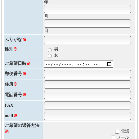
年
月
日
ふりがな
※
性別
※
男
女
ご希望日時
※
郵便番号
※
住所
※
電話番号
※
FAX
mail
※
ご希望の返答方法
電話
※
メール