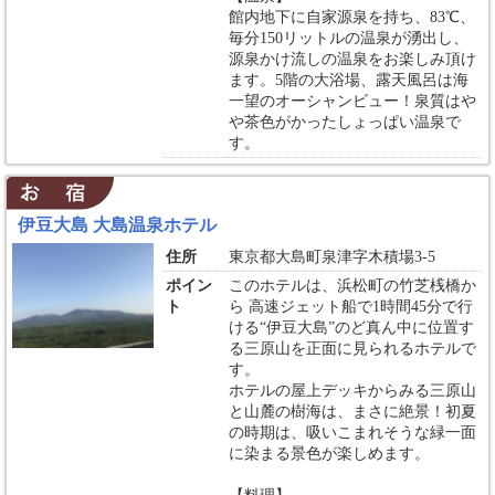
館内地下に自家源泉を持ち、83℃、
毎分150リットルの温泉が湧出し、
源泉かけ流しの温泉をお楽しみ頂け
ます。5階の大浴場、露天風呂は海
一望のオーシャンビュー！泉質はや
や茶色がかったしょっぱい温泉で
す。
伊豆大島 大島温泉ホテル
住所
東京都大島町泉津字木積場3-5
ポイン
このホテルは、浜松町の竹芝桟橋か
ト
ら 高速ジェット船で1時間45分で行
ける“伊豆大島”のど真ん中に位置す
る三原山を正面に見られるホテルで
す。
ホテルの屋上デッキからみる三原山
と山麓の樹海は、まさに絶景！初夏
の時期は、吸いこまれそうな緑一面
に染まる景色が楽しめます。