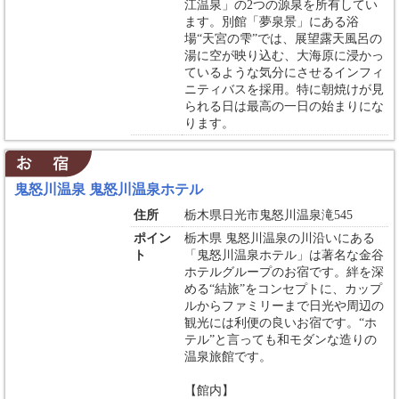
江温泉」の2つの源泉を所有してい
ます。別館「夢泉景」にある浴
場“天宮の雫”では、展望露天風呂の
湯に空が映り込む、大海原に浸かっ
ているような気分にさせるインフィ
ニティバスを採用。特に朝焼けが見
られる日は最高の一日の始まりにな
ります。
鬼怒川温泉 鬼怒川温泉ホテル
住所
栃木県日光市鬼怒川温泉滝545
ポイン
栃木県 鬼怒川温泉の川沿いにある
ト
「鬼怒川温泉ホテル」は著名な金谷
ホテルグループのお宿です。絆を深
める“結旅”をコンセプトに、カップ
ルからファミリーまで日光や周辺の
観光には利便の良いお宿です。“ホ
テル”と言っても和モダンな造りの
温泉旅館です。
【館内】