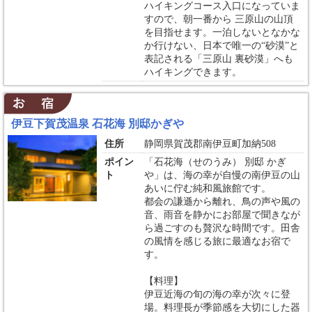
ハイキングコース入口になっていま
すので、朝一番から 三原山の山頂
を目指せます。一泊しないとなかな
か行けない、日本で唯一の“砂漠”と
表記される「三原山 裏砂漠」へも
ハイキングできます。
伊豆下賀茂温泉 石花海 別邸かぎや
住所
静岡県賀茂郡南伊豆町加納508
ポイン
「石花海（せのうみ） 別邸 かぎ
ト
や」は、海の幸が自慢の南伊豆の山
あいに佇む純和風旅館です。
都会の謙遜から離れ、鳥の声や風の
音、雨音を静かにお部屋で聞きなが
ら過ごすのも贅沢な時間です。田舎
の風情を感じる旅に最適なお宿で
す。
【料理】
伊豆近海の旬の海の幸が次々に登
場。料理長が季節感を大切にした器