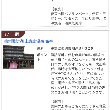
【観光】
伊豆の国パノラマパーク、伊豆・三
津シーパラダイス、韮山反射炉、沼
津漁港・沼津魚河岸
信州諏訪湖 上諏訪温泉 布半
住所
長野県諏訪市湖岸通り3-2-9
ポイン
諏訪湖畔に佇む創業160年の伝統の
ト
宿「布半～ぬのはん～」。古き良き
日本の伝統を守りながらも、大正時
代に当時は大変珍しい“ベット付き
洋室を”取り入れたり、常に新しい
時代のおもてなしを心がけてきた
宿。明治・大正の歌人「島木 赤
彦」が愛した“赤彦の間”は当時の趣
のままお泊り頂くことができます。
【館内】
館内のあちらこちらにたくさん骨董