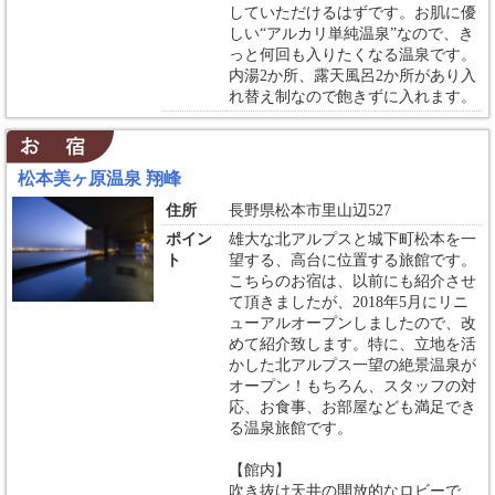
していただけるはずです。お肌に優
しい“アルカリ単純温泉”なので、き
っと何回も入りたくなる温泉です。
内湯2か所、露天風呂2か所があり入
れ替え制なので飽きずに入れます。
松本美ヶ原温泉 翔峰
住所
長野県松本市里山辺527
ポイン
雄大な北アルプスと城下町松本を一
ト
望する、高台に位置する旅館です。
こちらのお宿は、以前にも紹介させ
て頂きましたが、2018年5月にリニ
ューアルオープンしましたので、改
めて紹介致します。特に、立地を活
かした北アルプス一望の絶景温泉が
オープン！もちろん、スタッフの対
応、お食事、お部屋なども満足でき
る温泉旅館です。
【館内】
吹き抜け天井の開放的なロビーで