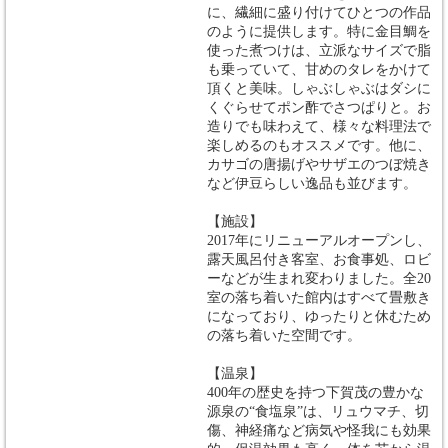
に、繊細に盛り付けてひとつの作品
のように提供します。特に金目鯛を
使った煮つけは、立派なサイズで脂
も乗っていて、甘めのタレをかけて
頂くと美味。しゃぶしゃぶはダシに
くぐらせてポン酢でさつぱりと。お
造りでも味わえて、様々な料理法で
楽しめるのもオススメです。他に、
カサゴの唐揚げやサザエのつぼ焼き
など伊豆らしい逸品も並びます。
【施設】
2017年にリニューアルオープンし、
露天風呂付き客室、お食事処、ロビ
ーなどが生まれ変わりました。全20
室の落ち着いた館内はすべて畳敷き
になっており、ゆったりと休むため
の落ち着いた空間です。
【温泉】
400年の歴史を持つ下賀茂の豊かな
源泉の“食塩泉”は、リュウマチ、切
傷、神経痛など病気や怪我にも効果