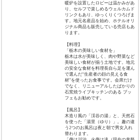
暖炉を設置したロビーは温かみがあ
り、セルフで楽しめるウェルカムド
リンクもあり、ゆっくりくつろげま
す。地元名産品を始め、ホテルオリ
ジナル商品も販売している売店もあ
ります。
【料理】
「栃木の美味しい食材を」
栃木は水が美味しく、肉や野菜など
美味しい食材が揃う土地です。地元
の安全な食材を料理長自ら足を運ん
で選んだ“生産者の顔の見える食
材”を使ったお食事です。会席だけ
でなく、リニューアルしたばかりの
石窯焼ライブキッチンのある ブッ
フェもお勧めです。
【風呂】
木造り風の「渓谷の湯」と、天然石
を使った「湯里（ゆり）」。趣の違
う2つのお風呂は夜と朝で男女入れ
替わります。
「傷は川治、火傷は滝（現在の鬼怒