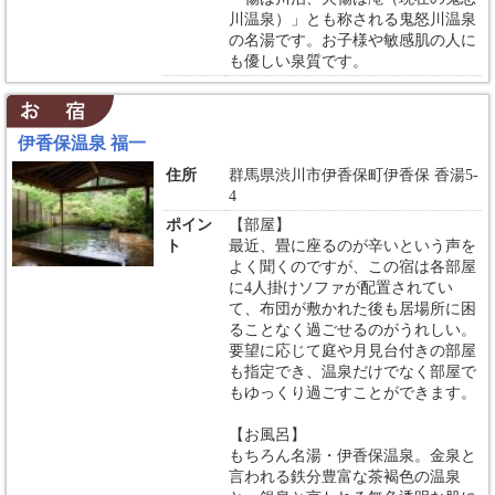
川温泉）」とも称される鬼怒川温泉
の名湯です。お子様や敏感肌の人に
も優しい泉質です。
伊香保温泉 福一
住所
群馬県渋川市伊香保町伊香保 香湯5-
4
ポイン
【部屋】
ト
最近、畳に座るのが辛いという声を
よく聞くのですが、この宿は各部屋
に4人掛けソファが配置されてい
て、布団が敷かれた後も居場所に困
ることなく過ごせるのがうれしい。
要望に応じて庭や月見台付きの部屋
も指定でき、温泉だけでなく部屋で
もゆっくり過ごすことができます。
【お風呂】
もちろん名湯・伊香保温泉。金泉と
言われる鉄分豊富な茶褐色の温泉