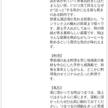
品が置かれていて骨董品好きにはた
まらない宿。1つ1つ見て回るとなぜ
か“ほっと”する気分になる落ち着き
のある館内です。
部屋も諏訪湖が見れる部屋から、ワ
ンランク上の離れの部屋まで様々で
す。庭も手入れがしてあり、和の情
緒が香る素晴らしい庭園です。朝は
そんな庭園を眺めながらコーヒーを
飲めるという贅沢な気分が味わえま
す。
【料理】
季節感のある料理を常に地場産の食
材を中心にした手作り感満載で、和
食を基本としながらも、どこかに料
理長のオリジナルが入った料理で
す。
【風呂】
湯に浸かってる時はつるつる、湯上
りはさらさらに感じます。湯船に浸
かったらぜひお肌に触れてみてくだ
さい。つるつるの感触をきっと実感