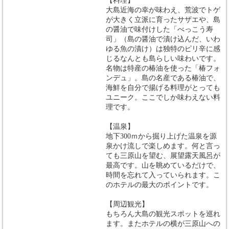
【料理】
大島近海の幸が味わえ、荒波でトゲ
が大きく立派に育ったサザエや、島
の醤油で味付けした「べっこう寿
司」（島の醤油で漬け込んだ、いわ
ゆる魚の漬け）は独特のピリ辛に感
じるなんとも島らしい味わいです。
名物は特産の椿油を使った「椿フォ
ンデュ」。島の名産である椿油で、
海鮮を自分で揚げる料理がとっても
ユニーク。ここでしか味わえない料
理です。
【温泉】
地下300ｍから掘り上げた温泉を源
泉かけ流しで楽しめます。何と言っ
ても三原山を望む、展望露天風呂が
最高です。山を眺めているだけで、
時間を忘れて入っていられます。こ
のホテルの最大のポイントです。
【周辺観光】
もちろん大島の観光スポットを巡れ
ます。またホテルの横が三原山への