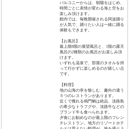
バルコニーからは、朝陽をはじめ、
時間ごとに表情が変わる海と空をお
楽しみ頂けます。
館内では、毎晩開催される阿波踊り
が人気で、踊りたい人は一緒に踊る
体験もできます。
【お風呂】
最上階8階の展望風呂と、1階の露天
風呂の2種類のお風呂がお楽しみ頂
けます。
いずれも温泉で、部屋のタオルを持
って行かずに楽しめるのが嬉しい点
です。
【料理】
地の山海の幸を愉しむ、趣向の違う
５つのレストランがあります。
近くで獲れる鳴門鯛は絶品、淡路島
の希少なトラフグや、淡路牛などの
ブランド牛も食べられます。
夕食にお勧めなのが最上階のフレン
チレストラン。地方のリゾートホテ
ルとは思えない料理が、旅を盛り上