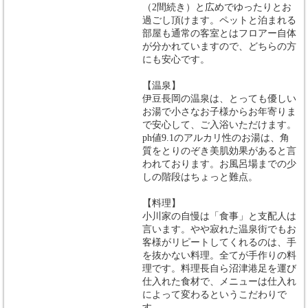
（2間続き）と広めでゆったりとお
過ごし頂けます。ペットと泊まれる
部屋も通常の客室とはフロアー自体
が分かれていますので、どちらの方
にも安心です。
【温泉】
伊豆長岡の温泉は、とっても優しい
お湯で小さなお子様からお年寄りま
で安心して、ご入浴いただけます。
ph値9.1のアルカリ性のお湯は、角
質をとりのぞき美肌効果があると言
われております。お風呂場までの少
しの階段はちょっと難点。
【料理】
小川家の自慢は「食事」と支配人は
言います。やや寂れた温泉街でもお
客様がリピートしてくれるのは、手
を抜かない料理。全てが手作りの料
理です。料理長自ら沼津港足を運び
仕入れた食材で、メニューは仕入れ
によって変わるというこだわりで
す。