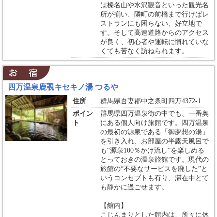
は榛名山や水沢観音といった観光名
所が揃い、隣町の前橋まで行けばレ
ストランにも困らない、好立地で
す。そして高速道路からのアクセス
が良く、初心者や運転に慣れていな
くても苦なく訪ねられます。
四万温泉鹿覗キセキノ湯 つるや
住所
群馬県吾妻郡中之条町四万4372-1
ポイン
群馬県四万温泉街の中でも、一番奥
ト
にある個人向け旅館です。四万温泉
の最初の源泉である「御夢想の湯」
を引き入れ、お部屋の半露天風呂で
も“源泉100％かけ流し”を楽しめる
とっておきの温泉旅館です。現代の
旅館の“不要なサービスを廃した”と
いうコンセプトも有り、滞在中とて
も静かに過ごせます。
【館内】
こじんまりとした館内は、所々に休