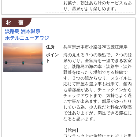
お菓子、朝はあら汁のサービスもあ
り、温泉がより楽しめます。
淡路島 洲本温泉
ホテルニューアワジ
住所
兵庫県洲本市小路谷20古茂江海岸
ポイン
海の見える３つの湯処で、２つの源
ト
泉めぐり。全室海を一望できる客室
と、淡路島の海の幸・淡路牛・淡路
野菜をゆったり堪能できる旅館で
す。３つの館からなり、スタイルに
応じて部屋を選ぶ事も出来て、館内
も清潔感があり、チェックインから
チェックアウトまで、気持ちよく過
ごす事が出来ます。部屋がゆったり
している為、少人数だと料金が割高
ではありますが、満足できる滞在に
なると思います。
【館内】
ワンランク上の旅館にきたぞ！と思