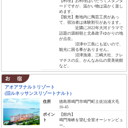
【料理】お料理はいたってスタンダ
ードですが、温かい物は温かく楽し
めます。
【観光】敷地内に陶芸工房があっ
て、宿泊者は体験割引があります。
近隣に2022年大河ドラマで
話題の源頼朝と北条政子ゆかりの地
が点在。
沼津や三島にも近いので、
観光に困る事がありません。
沼津漁港、三嶋大社、クレ
マチスの丘、かんなみ仏の里美術館
など。
アオアヲナルトリゾート
(旧ルネッサンスリゾートナルト)
住所
徳島県鳴門市鳴門町土佐泊浦大毛
16-45
ポイン
【館内】
ト
鳴門海峡を望む全室オーシャンビュ
ー。