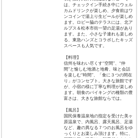
は、チェックイン手続き中にウェル
カムドリンクが楽しめ、夕食前はワ
ンコインで湯上り生ビールが楽しめ
ます。ロビー脇のテラスには、北ア
ルプス＆松本市街一望の足湯があり
ます。また、小さな子連れも楽しめ
る、東急ハンズとコラボしたキッズ
スペースも人気です。
【料理】
信州を味わい尽くす“空間”、“仲
間”と愉しむ地酒と地肴、味と会話
を楽しむ“時間”、「食に３つの間在
り」がコンセプト。大きな旅館です
が、小宿の様に丁寧な料理が楽しめ
ます。朝食のバイキングの種類の豊
富さは、大きな旅館ならでは。
【風呂】
国民保養温泉地の指定を受けた美ヶ
原温泉で、内風呂、露天風呂、足湯
など、趣の異なる７つのお風呂をゆ
っくりとお楽しみ頂けます。特に、