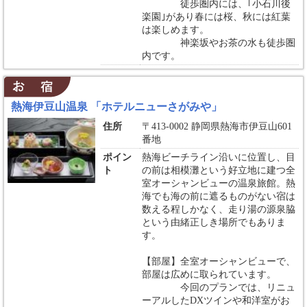
徒歩圏内には、｢小石川後
楽園｣があり春には桜、秋には紅葉
は楽しめます。
神楽坂やお茶の水も徒歩圏
内です。
熱海伊豆山温泉 「ホテルニューさがみや」
住所
〒413-0002 静岡県熱海市伊豆山601
番地
ポイン
熱海ビーチライン沿いに位置し、目
ト
の前は相模灘という好立地に建つ全
室オーシャンビューの温泉旅館。熱
海でも海の前に遮るものがない宿は
数える程しかなく、走り湯の源泉脇
という由緒正しき場所でもありま
す。
【部屋】全室オーシャンビューで、
部屋は広めに取られています。
今回のプランでは、リニュ
ーアルしたDXツインや和洋室がお