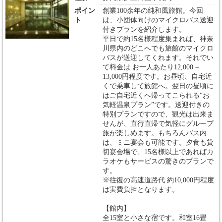
ポイン
創業100余年の純和風旅館。今回
ト
は、小団体向けのマイクロバス送迎
付きプランを紹介します。
平日で約15名様程度集まれば、神奈
川県内のどこへでも旅館のマイクロ
バスが送迎してくれます。それでい
て料金は お一人あたり12,000～
13,000円程度です。お昼頃、自宅近
くで乗車して旅館へ。翌日の昼頃に
はご自宅近くへ帰ってこられる“お
気軽温泉プラン”です。送迎付きの
特別プランですので、観光は出来ま
せんが、直行直帰で気軽にグループ
旅が楽しめます。もちろんバス内
は、ミニ宴会も可能です。夕食も貸
切宴会場で、15名様以上であればカ
ラオケもサービスの驚きのプランで
す。
※往復の高速道路代 約10,000円程度
は実費負担となります。
【館内】
全15室と小さな宿です。和室16畳