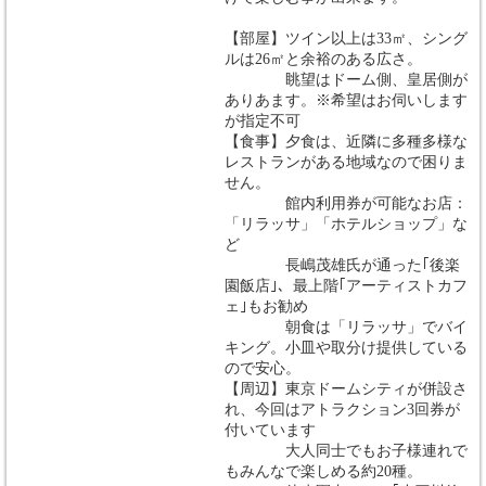
【部屋】ツイン以上は33㎡、シング
ルは26㎡と余裕のある広さ。
眺望はドーム側、皇居側が
ありあます。※希望はお伺いします
が指定不可
【食事】夕食は、近隣に多種多様な
レストランがある地域なので困りま
せん。
館内利用券が可能なお店：
「リラッサ」「ホテルショップ」な
ど
長嶋茂雄氏が通った｢後楽
園飯店｣、最上階｢アーティストカフ
ェ｣もお勧め
朝食は「リラッサ」でバイ
キング。小皿や取分け提供している
ので安心。
【周辺】東京ドームシティが併設さ
れ、今回はアトラクション3回券が
付いています
大人同士でもお子様連れで
もみんなで楽しめる約20種。