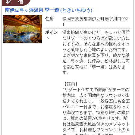
南伊豆弓ヶ浜温泉 季一遊 (ときいちゆう)
住所
静岡県賀茂郡南伊豆町湊字川口902-
1
ポイン
温泉旅館が良いけど、ちょっと優雅
ト
なリゾートのくつろぎが欲しい方に
おすすめ。そんな旅への憧れをギュ
ッと凝縮した心地のよいお宿です。
にぎやかな東伊豆を下り、静かな浜
辺「弓ヶ浜」に佇み、松林越しに海
を臨む立地に『季一遊』はありま
す。
【館内】
“リゾート仕立ての旅館”がテーマの
館内は、広く開放的なラウンジが出
迎えてくれます。一般客室にも全室
バルコニー付きで、お部屋をゆっく
り満喫できます。特別な旅行の際に
は、離れの部屋が6室あります。離
れは温泉露天風呂付きのメゾネット
タイプ、お料理もワンランク上のメ