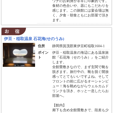
ワナのお刺身が非常に印象的です。
食材の色合いや、器にもこだわりを
感じます。この旅館には宴会場は無
く、夕食・朝食ともにお部屋で頂き
ます。
伊豆・稲取温泉 石花海(せのうみ)
住所
静岡県賀茂郡東伊豆町稲取1604-1
ポイン
伊豆・稲取温泉の海辺にある温泉旅
ト
館『石花海（せのうみ）』をご紹介
します。
全館畳敷きなので、まず玄関で靴を
脱ぎます。旅行中の、靴を脱ぐ開放
感ってとてもいいですよね。そして
フロントの前に広がるオーシャンビ
ュー！海を眺めながらウェルカムド
リンクを頂き、ホッと一息したらお
部屋へ。
【館内】
廊下も含め全館畳敷きで、段差も少