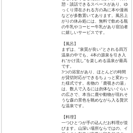
憩・談話できるスペースがあり、ゆ
っくり滞在される方の為に本や漫画
などが多数置いてあります。風呂上
がりの休み処には、無料で飲める瓶
の牛乳やコーヒー牛乳があり宿泊者
に嬉しいサービスです。
【風呂】
まずは、”泉質が良い”とされる四万
温泉の中でも、4本の源泉を引き入
れ“かけ流し”を楽しめる温泉が最高
です。
3つの浴室があり、ほとんどの時間
が貸切対応ができるちょっと変わっ
た様式です。名物の「鹿覗きの湯」
は、数人で入るには勿体ないぐらい
の広さで、本当に鹿や動物が現れそ
うな森の景色を眺めながら入る贅沢
な温泉です。
【料理】
一つひとつが手の込んだお料理が並
びます。山深い場所ならではの、イ