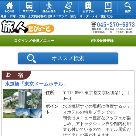
鎌倉・戸塚・大船・上大岡発着の日帰りバスツアー旅行・オーダーメイド旅行なら
ログイン／会員メニュー
WEB会員登録
オススメ検索
水道橋「東京ドームホテル」
住所
〒112-8562 東京都文京区後楽1丁目
3−61
ポイン
水道橋駅すぐの場所に位置するシテ
ト
ィホテルの特別プランです。
朝食はメニュー豊富なブッフェが楽
しめ、アトラクション券や館内利用
券も付いているので、ホテル周辺だ
けで楽しむ事が出来ます。