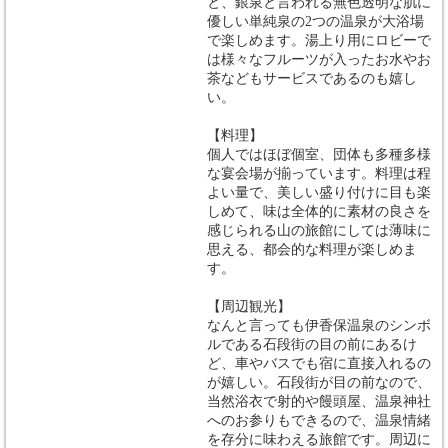
と、銀泉と言われる無色透明な肌に
優しい単純泉の2つの温泉が大浴場
で楽しめます。湯上り用にロビーで
は様々なフルーツが入ったお水やお
茶などもサービスであるのも嬉し
い。
【料理】
個人ではほぼ個室、団体も多種多様
な宴会場が揃っています。料理は程
よい量で、美しい盛り付けに目も楽
しめて、味は全体的に素材の良さを
感じられる山の旅館にしては薄味に
思える、都会的な料理が楽しめま
す。
【周辺観光】
なんと言っても伊香保温泉のシンボ
ルである石段街の目の前にあるけ
ど、車やバスでも宿に直接入れるの
が嬉しい。石段街が目の前なので、
当然浴衣で射的や饅頭屋、温泉神社
へのお参りもできるので、温泉情緒
を存分に味わえる旅館です。周辺に