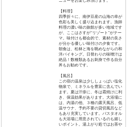
ニューをお楽しみ頂けます。
【料理】
四季折々に、南伊豆産の山海の幸が
色彩も美しく盛り込まれます。漁師
料理の濃い味の旅館が多い地域です
が、ここはさすが“リゾート”がテー
マ。味付けも都会的で、素材の良さ
が分かる優しい味付けの夕食です。
朝食は、松林と海を眺めながらの和
洋バイキング。日替わりの味噌汁は
絶品！数種類あるお刺身で作る自分
丼もお勧めです。
【風呂】
この宿の温泉は少ししょっぱい塩化
物泉で、ミネラルを豊富に含んでい
ます。夏は汗疹に、冬は霜焼けに利
き、保温効果があります。大浴場に
は、内湯の他、３種の露天風呂、低
温サウナ、予約不要の貸切風呂など
もあり充実しています。バスタオル
も大浴場に用意されているのも嬉し
いポイント。湯上がり処ではお茶や