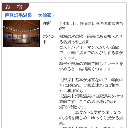
伊豆畑毛温泉 「大仙家」
住所
〒410-2132 静岡県伊豆の国市奈古谷
655
ポイン
熱海の次の駅・函南にある知られざ
ト
る名湯･畑毛温泉。
コストパフォーマンスがいい旅館
で、手軽に温泉でのんびりする事が
できます。
箱根や熱海の旅館で同じグレードを
求めると、結構高くつきます！
【部屋】基本が洋室なので、年配の
方にお勧め。ご家族連れには和室
や、和洋室も！
【温泉】畑毛温泉の自家源泉を持つ
旅館です。ここの温泉地は“ぬる
湯”が特徴です。
35度から5度ずつ違う３つ
の浴槽を楽しめ、ゆっくり浸かる温
泉。