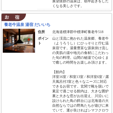
展望抜群の温泉は、朝早起きをした
くなる美しさです。
養老牛温泉 湯宿 だいいち
住所
北海道標津郡中標津町養老牛518
ポイン
山と渓流に抱かれた温泉郷、養老牛
ト
（ようろうし）にひっそりと佇む温
泉宿です。 湯量豊富な源泉掛け流し
の美肌の湯や地元の食材にこだわっ
た旬の料理。山間の秘湯で心ゆくま
で癒しの時間をお楽しみ頂けます。
【館内】
洋室16室 / 和室13室 / 和洋室6室 / 露
天風呂付3室と色々なニーズに対応
できるお宿です。玄関で靴を脱いで
素足で過ごせる館内は、大きな囲炉
裏と大きな窓がお出迎え、川沿いに
設けられた鳥の餌台には北海道の大
自然ならではの野鳥たちが遊びに来
ていて、運が良ければシマフクロウ