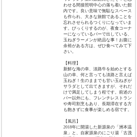
わせる間接照明中心の落ち着いた館
内です。良い意味で無駄なスペース
も作られ、大きな旅館であることを
忘れさせられるつくりになっていま
す。びっくりするのが、夜食コーナ
ーになっているバーで出している、
玉ねぎラーメンが絶品な事！お腹に
余裕がある方は、ぜひ食べてみて下
さい。
【料理】
新鮮な海の幸、淡路牛を始めとする
山の幸、何と言っても淡路と言えば
玉ねぎ！生のままでも甘い玉ねぎが
サラダとして出てきますが、それだ
けで満足してしまう程です。前述の
バー以外にも、フレンチレストラン
や寿司割烹もあり、長期滞在する方
も飽きずに食事が楽しめる宿です。
【風呂】
2018年に開湯した新源泉の「洲本温
泉」と、自家源泉のにごり湯「古茂