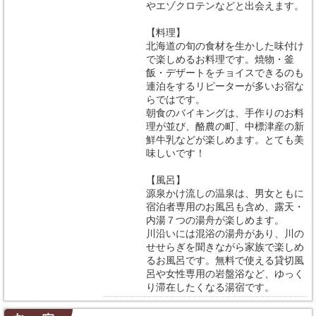
やエゾクロテンなどと出会えます。
【料理】
北海道の旬の食材を生かした味付け
で楽しめるお料理です。焼物・釜
飯・デザートをチョイスできるのも
連泊をするリピーターが多いお宿な
らではです。
朝食のバイキングは、手作りのお料
理が並び、酪農の町、中標津産の新
鮮牛乳などが楽しめます。とても美
味しいです！
【風呂】
源泉かけ流しの温泉は、男女ともに
宿泊者専用のお風呂も含め、露天・
内湯７つの湯舟が楽しめます。
川沿いには混浴の湯舟があり、川の
せせらぎを聞きながら家族で楽しめ
るお風呂です。無料で使える貸切風
呂や女性専用の岩盤浴など、ゆっく
り滞在したくなる湯宿です。