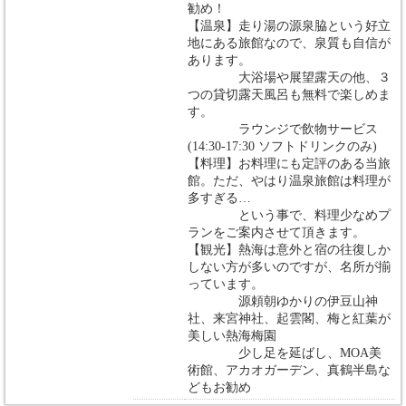
勧め！
【温泉】走り湯の源泉脇という好立
地にある旅館なので、泉質も自信が
あります。
大浴場や展望露天の他、３
つの貸切露天風呂も無料で楽しめま
す。
ラウンジで飲物サービス
(14:30-17:30 ソフトドリンクのみ)
【料理】お料理にも定評のある当旅
館。ただ、やはり温泉旅館は料理が
多すぎる…
という事で、料理少なめプ
ランをご案内させて頂きます。
【観光】熱海は意外と宿の往復しか
しない方が多いのですが、名所が揃
っています。
源頼朝ゆかりの伊豆山神
社、来宮神社、起雲閣、梅と紅葉が
美しい熱海梅園
少し足を延ばし、MOA美
術館、アカオガーデン、真鶴半島な
どもお勧め