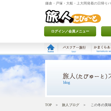
鎌倉・戸塚・大船・上大岡発着の日帰り
ログイン／会員メニュー
TOP
＞
旅人ブログ
＞ この冬の美味