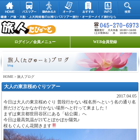
鎌倉・戸塚・大船・上大岡発着の日帰りバスツアー旅行・オーダーメイド旅行なら
ログイン／会員メニュー
WEB会員登録
HOME
> 旅人ブログ
大人の東京桜めぐりツアー
2017.04.05
今日は大人の東京桜めぐり 普段行かない桜名所へという名の通り名
所だけどなかなか行かない場所へと行って来ました！
まずは東京都世田谷区にある「砧公園」へ
今日は最高気温が21℃とぽかぽか陽気♪
桜もぐんぐん花開きます