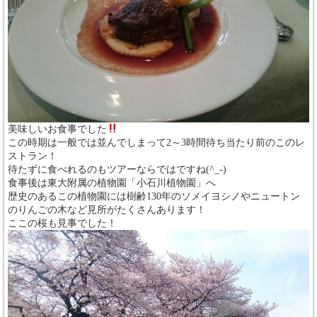
美味しいお食事でした
この時期は一般では並んでしまって2～3時間待ち当たり前のこのレ
ストラン！
待たずに食べれるのもツアーならではですね(^_-)
食事後は東大附属の植物園「小石川植物園」へ
歴史のあるこの植物園には樹齢130年のソメイヨシノやニュートン
のりんごの木など見所がたくさんあります！
ここの桜も見事でした！