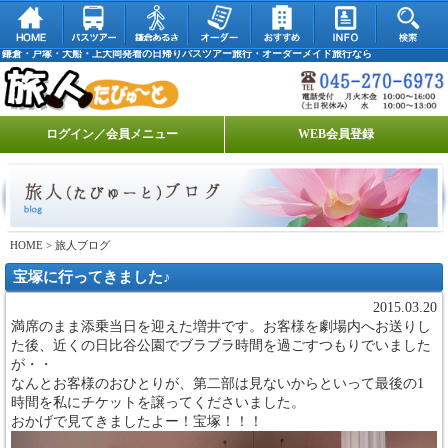
鎌倉・戸塚・大船・上大岡発着の日帰りバスツアー旅行・オーダーメイド旅行なら
ログイン／会員メニュー
WEB会員登録
HOME
> 旅人ブログ
宝塚に行ってきました♪
2015.03.20
満席のまま添乗当日を迎えた増井です。お客様を劇場内へお送りし
た後、近くの日比谷公園でブラブラ時間を過ごすつもりでいました
が・・
なんとお客様のおひとりが、第二部は見ないからといって最後の1
時間を私にチケットを譲ってくださいました。
おかげで見てきましたよー！宝塚！！！