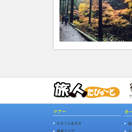
かまくらあるき
旅
鎌倉エリア
オ