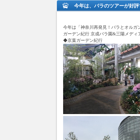
今年は、バラのツアーが好評
今年は「神奈川再発見！バラとオルガ
ガーデン紀行 京成バラ園&三陽メデ
◆京葉ガーデン紀行