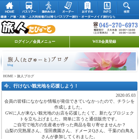
鎌倉・戸塚・大船・上大岡発着の日帰りバスツアー旅行・オーダーメイド旅行なら
ログイン／会員メニュー
WEB会員登録
HOME
> 旅人ブログ
今、行けない観光地を応援しよう！
2020.05.03
会員の皆様になかなか情報が発信できていなかったので、チラシを
作成しました。
GWに人が来ない観光地のお店を応援したくて、新たなプロジェク
トを立ち上げました。簡単に言うと通信販売です。
ご自宅で地方の生産者が作った商品を取り寄せませんか？
山梨の完熟屋さん、窪田農園さん、ドメーヌQさん、千葉の白鳥丸
さんが参加してくれました。