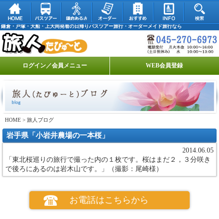
鎌倉・戸塚・大船・上大岡発着の日帰りバスツアー旅行・オーダーメイド旅行なら
ログイン／会員メニュー
WEB会員登録
HOME
> 旅人ブログ
岩手県「小岩井農場の一本桜」
2014.06.05
「東北桜巡りの旅行で撮った内の１枚です。桜はまだ２，３分咲き
で後ろにあるのは岩木山です。」（撮影：尾崎様）
お電話はこちらから