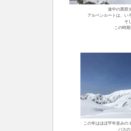
途中の黒部
アルペンルートは、い
そ
この時期
この年はほぼ平年並みの
バスの